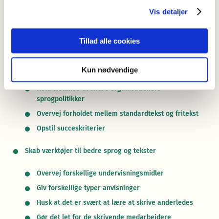
Analyser teksterne
Vis detaljer
Gør status over organisationens tekster
Analyser organisationens tekster – og foreslå
Tillad alle cookies
alternativer
Undersøg hvad modtagerne synes om
Kun nødvendige
organisationens tekster
Hold distance til andre organisationers
sprogpolitikker
Overvej forholdet mellem standardtekst og fritekst
Opstil succeskriterier
Skab værktøjer til bedre sprog og tekster
Overvej forskellige undervisningsmidler
Giv forskellige typer anvisninger
Husk at det er svært at lære at skrive anderledes
Gør det let for de skrivende medarbejdere