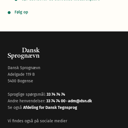
Følg op
Dansk Sprognævn
Adelgade 119 B
5400 Bogense
Sproglige spørgsmål:
33 74 74 74
Andre henvendelser:
33 74 74 00
·
adm@dsn.dk
Se også
Afdeling for Dansk Tegnsprog
Vi findes også på sociale medier