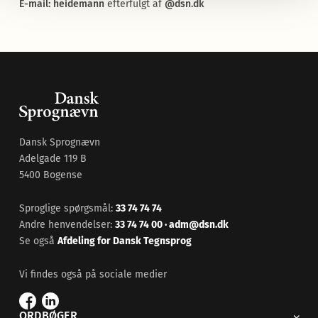
E-mail: heidemann
efterfulgt af
@dsn.dk
Dansk Sprognævn
Adelgade 119 B
5400 Bogense
Sproglige spørgsmål:
33 74 74 74
Andre henvendelser:
33 74 74 00
·
adm@dsn.dk
Se også
Afdeling for Dansk Tegnsprog
Vi findes også på sociale medier
ORDBØGER