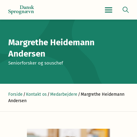
Navigationsmen
Margrethe Heidemann
Andersen
Seniorforsker og souschef
Forside
/
Kontakt os
/
Medarbejdere
/
Margrethe Heidemann
Andersen