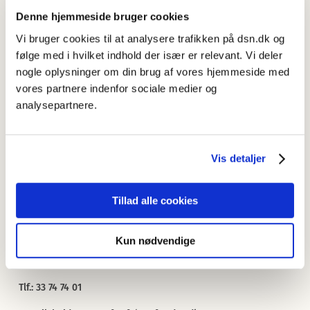
har skrevet
ph.d.-afhandling om unges holdninger til
Denne hjemmeside bruger cookies
engelskpåvirkningen af dansk
og arbejder fortsat med
engelskpåvirkningen af dansk tale- og skriftsprog.
Vi bruger cookies til at analysere trafikken på dsn.dk og
følge med i hvilket indhold der især er relevant. Vi deler
Margrethe er redaktør på
Retskrivningsordbogen
og på
nogle oplysninger om din brug af vores hjemmeside med
Sprognævnets nyordsbog
Nye ord i dansk 1955 til i dag
.
vores partnere indenfor sociale medier og
Derudover er hun også medlem af redaktionen af Nyt fra
analysepartnere.
Sprognævnet.
Margrethe er desuden fagansvarlig ved Lex – Danmarks
Nationalleksikon for områderne ”Nye ord i dansk 1955 til i
Vis detaljer
dag” Og ”Dansk Sprognævn”.
Ansat ved Dansk Sprognævn siden 1997.
Tillad alle cookies
Cand.mag. i dansk og engelsk fra Københavns Universitet
1998.
Tildelt ph.d.-graden på Københavns Universitet i 2003.
Kun nødvendige
Se Margrethe Heidemann Andersens publikationsliste
.
Tlf.: 33 74 74 01