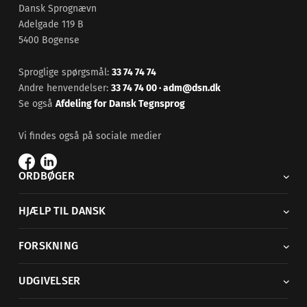
Dansk Sprognævn
Adelgade 119 B
5400 Bogense
Sproglige spørgsmål:
33 74 74 74
Andre henvendelser:
33 74 74 00
·
adm@dsn.dk
Se også
Afdeling for Dansk Tegnsprog
Vi findes også på sociale medier
ORDBØGER
HJÆLP TIL DANSK
FORSKNING
UDGIVELSER