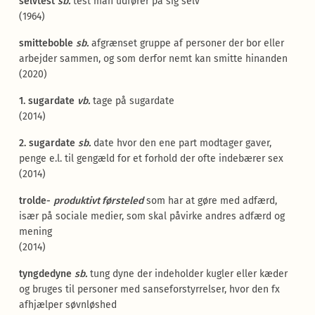
selvtest
sb.
test man udfører på sig selv
(1964)
smitteboble
sb.
afgrænset gruppe af personer der bor eller
arbejder sammen, og som derfor nemt kan smitte hinanden
(2020)
1. sugardate
vb.
tage på sugardate
(2014)
2. sugardate
sb.
date hvor den ene part modtager gaver,
penge e.l. til gengæld for et forhold der ofte indebærer sex
(2014)
trolde-
produktivt førsteled
som har at gøre med adfærd,
især på sociale medier, som skal påvirke andres adfærd og
mening
(2014)
tyngdedyne
sb.
tung dyne der indeholder kugler eller kæder
og bruges til personer med sanseforstyrrelser, hvor den fx
afhjælper søvnløshed