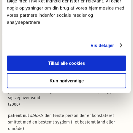
følge med i hvilket indhold der især er relevant. Vi deler
micromanagement
,
mikromanagement
sb.
det at alt er styret
nogle oplysninger om din brug af vores hjemmeside med
i detaljer
vores partnere indenfor sociale medier og
(1993)
analysepartnere.
micromanager
,
mikromanager
sb.
person der styrer alt i
detaljer
(2002)
Vis detaljer
onboarde
vb.
integrere i et (arbejds)fællesskab
(2011)
Tillad alle cookies
onboarding
sb.
integrering i et (arbejds)fællesskab
(2001)
Kun nødvendige
paddleboard
sb.
aflangt bræt som man kan stå på og padle
sig vej over vand
(2006)
patient nul
sbforb.
den første person der er konstateret
smittet med en bestemt sygdom (i et bestemt land eller
område)