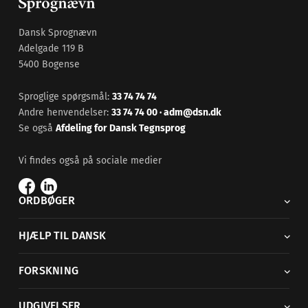
Dansk Sprognævn
Adelgade 119 B
5400 Bogense
Sproglige spørgsmål:
33 74 74 74
Andre henvendelser:
33 74 74 00
·
adm@dsn.dk
Se også
Afdeling for Dansk Tegnsprog
Vi findes også på sociale medier
ORDBØGER
HJÆLP TIL DANSK
FORSKNING
UDGIVELSER