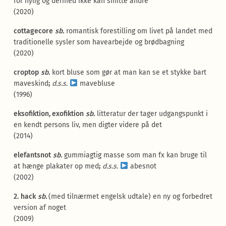
for nylig og dermed ikke kan smitte andre
(2020)
cottagecore
sb.
romantisk forestilling om livet på landet med
traditionelle sysler som havearbejde og brødbagning
(2020)
croptop
sb.
kort bluse som gør at man kan se et stykke bart
maveskind
;
d.s.s.
mavebluse
(1996)
eksofiktion
,
exofiktion
sb.
litteratur der tager udgangspunkt i
en kendt persons liv, men digter videre på det
(2014)
elefantsnot
sb.
gummiagtig masse som man fx kan bruge til
at hænge plakater op med
;
d.s.s.
abesnot
(2002)
2. hack
sb.
(med tilnærmet engelsk udtale) en ny og forbedret
version af noget
(2009)