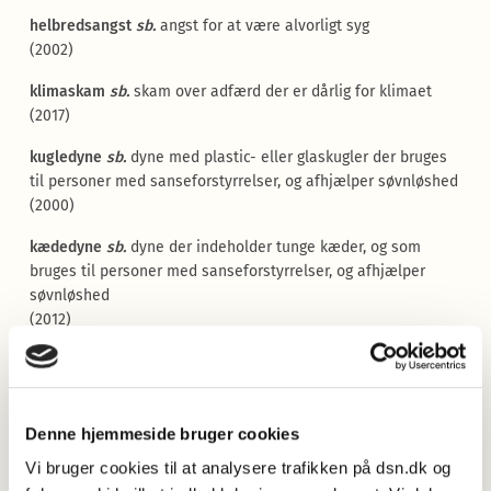
helbredsangst
sb.
angst for at være alvorligt syg
(2002)
klimaskam
sb.
skam over adfærd der er dårlig for klimaet
(2017)
kugledyne
sb.
dyne med plastic- eller glaskugler der bruges
til personer med sanseforstyrrelser, og afhjælper søvnløshed
(2000)
kædedyne
sb.
dyne der indeholder tunge kæder, og som
bruges til personer med sanseforstyrrelser, og afhjælper
søvnløshed
(2012)
mavebluse
sb.
kort bluse som gør at man kan se et stykke
bart maveskind
;
d.s.s.
croptop
(1999)
Denne hjemmeside bruger cookies
micromanage
,
mikromanage
vb.
styre alt i detaljer
Vi bruger cookies til at analysere trafikken på dsn.dk og
(2005)