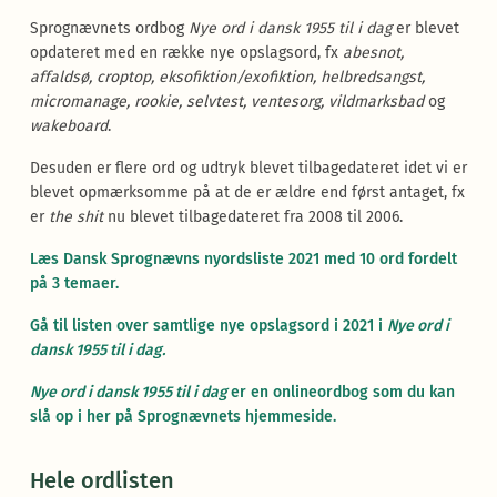
Sprognævnets ordbog
Nye ord i dansk 1955 til i dag
er blevet
opdateret med en række nye opslagsord, fx
abesnot,
affaldsø, croptop, eksofiktion/exofiktion, helbredsangst,
micromanage, rookie, selvtest, ventesorg, vildmarksbad
og
wakeboard
.
Desuden er flere ord og udtryk blevet tilbagedateret idet vi er
blevet opmærksomme på at de er ældre end først antaget, fx
er
the shit
nu blevet tilbagedateret fra 2008 til 2006.
Læs Dansk Sprognævns nyordsliste 2021 med 10 ord fordelt
på 3 temaer.
Gå til listen over samtlige nye opslagsord i 2021 i
Nye ord i
dansk 1955 til i dag.
Nye ord i dansk 1955 til i dag
er en onlineordbog som du kan
slå op i her på Sprognævnets hjemmeside.
Hele ordlisten