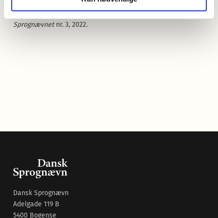
Jensen, Johanne Niclasen (2020).
Ord uden kød på – Om
navne på køderstatningsprodukter i dansk
.
Nyt fra
Sprognævnet
nr. 3, 2022
.
Dansk Sprognævn
Adelgade 119 B
5400 Bogense