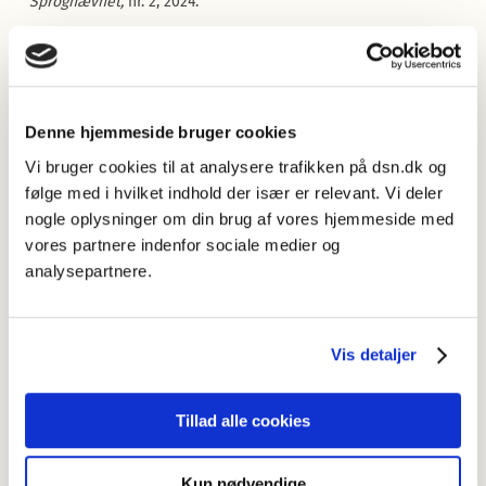
Sprognævnet,
nr. 2, 2024.
2023
Jensen, Johanne Niclasen & Marianne Rathje
(2023):
Bandeord i aviserne – før og nu.
Mål & Mæle
, nr. 2,
Denne hjemmeside bruger cookies
2023.
Vi bruger cookies til at analysere trafikken på dsn.dk og
følge med i hvilket indhold der især er relevant. Vi deler
2022
nogle oplysninger om din brug af vores hjemmeside med
Jensen, Johanne Niclasen & Marianne Rathje (2022):
vores partnere indenfor sociale medier og
Generationernes holdninger til bandeord – 10 år senere
.
Nyt
analysepartnere.
fra Sprognævnet
, nr. 2, 2022.
2020
Vis detaljer
Jensen, Johanne Niclasen (2020).
Et SoMe-horrorshow - et
studie af billedmakroens multimodalitet og metaforicitet på
Tillad alle cookies
Det Konservative Folkepartis officielle Instagramprofil
.
Journal of Language Works vol. 5 no. 2.
Kun nødvendige