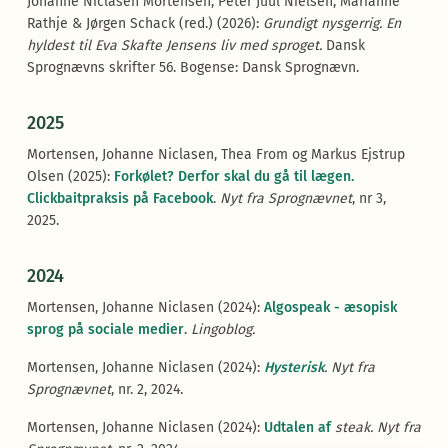
Johanne Niclasen Mortensen, Peter Juul Nielsen, Marianne
Rathje & Jørgen Schack (red.) (2026):
Grundigt nysgerrig. En
hyldest til Eva Skafte Jensens liv med sproget.
Dansk
Sprognævns skrifter 56. Bogense: Dansk Sprognævn.
2025
Mortensen, Johanne Niclasen, Thea From og Markus Ejstrup
Olsen (2025):
Forkølet? Derfor skal du gå til lægen.
Clickbaitpraksis på Facebook
.
Nyt fra Sprognævnet
, nr 3,
2025.
2024
Mortensen, Johanne Niclasen (2024):
Algospeak - æsopisk
sprog på sociale medier
.
Lingoblog.
Mortensen, Johanne Niclasen (2024):
Hysterisk
.
Nyt fra
Sprognævnet
, nr. 2, 2024.
Mortensen, Johanne Niclasen (2024):
Udtalen af
steak.
Nyt fra