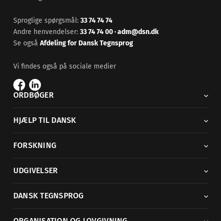
Sproglige spørgsmål:
33 74 74 74
Andre henvendelser:
33 74 74 00
·
adm@dsn.dk
Se også
Afdeling for Dansk Tegnsprog
Vi findes også på sociale medier
ORDBØGER
HJÆLP TIL DANSK
FORSKNING
UDGIVELSER
DANSK TEGNSPROG
ORGANISATION OG LOVGIVNING