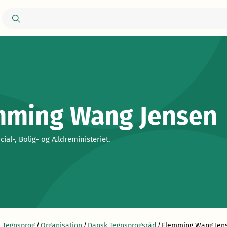
mming Wang Jensen
ocial-, Bolig- og Ældreministeriet.
 Tegnsprog
/
Organisation
/
Dansk Tegnsprogsråd
/
Flemming Wang Jen