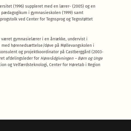
ersitet (1996) suppleret med en lærer- (2005) og en
, pædagogikum i gymnasieskolen (1999) samt
progstolk ved Center for Tegnsprog og Tegnstøttet
været gymnasielærer i en årrække, undervist i
ge med hørenedsættelse/døve på Møllevangskolen i
konsulent og projektkoordinator på Castberggård (2003-
ret afdelingsleder for
Hørerådgivningen – Børn og Unge
on og Velfærdsteknologi, Center for Høretab i Region