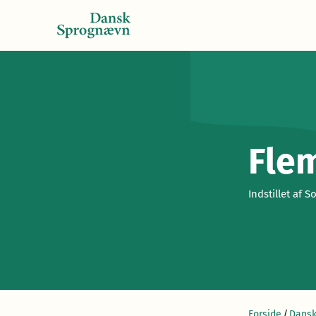
Fle
Indstillet af S
Forside
/
Dansk