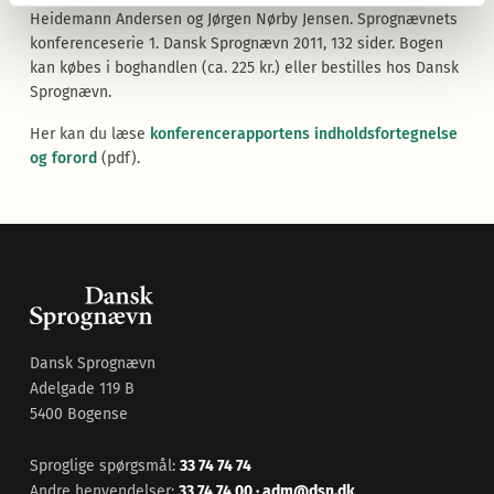
Heidemann Andersen og Jørgen Nørby Jensen. Sprognævnets
konferenceserie 1. Dansk Sprognævn 2011, 132 sider. Bogen
kan købes i boghandlen (ca. 225 kr.) eller bestilles hos Dansk
Sprognævn.
Her kan du læse
konferencerapportens indholdsfortegnelse
og forord
(pdf).
Dansk Sprognævn
Adelgade 119 B
5400 Bogense
Sproglige spørgsmål:
33 74 74 74
Andre henvendelser:
33 74 74 00
·
adm@dsn.dk