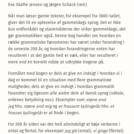
Eva Skafte Jensen og Jørgen Schack (red.)
Når man læser gamle tekster, for eksempel fra 1800-tallet,
giver det tit en oplevelse af gammel­dags sprog. Det er ikke
kun ordforrådet og stave­måderne der virker gammeldags, det
gør gramma­tikken også. Denne bog handler om hvordan en
række grammatiske fænomener har været under for­andring i
de seneste 200 år, og hvordan foran­dringerne enten har
resulteret i at det gamle helt er væk, eller har resulteret i
mere end én korrekt måde at udtrykke tingene på.
Formålet med bogen er dels at give en indsigt i hvor­­dan vi i
dag er kommet til en situation med flere grammatiske
muligheder, dels at give en ind­sigt i hvordan grammatik
forandrer sig ligesom alle andre dele af dansk sprog (udtale,
ordenes betyd­ning osv.). Eksempler som
større end
jeg
hhv.
stør­re end mig
og
et frossent kyllingelår
hhv.
et
frosset kyllingelår
er at finde i bogen.
For 200 år siden var det helt almindeligt at bøje ver­berne i
ental og flertal, for eksempel
jeg gik
(ental),
vi ginge
(flertal).