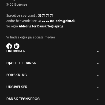
5400 Bogense
Sproglige spørgsmål:
33 74 74 74
Andre henvendelser:
33 74 74 00
·
adm@dsn.dk
Se også
Afdeling for Dansk Tegnsprog
Vi findes også på sociale medier
ORDBØGER
HJÆLP TIL DANSK
FORSKNING
UDGIVELSER
DANSK TEGNSPROG