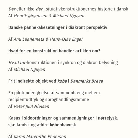
Der
eller ikke
der
i situativkonstruktionernes historie i dansk
Af
Henrik Jørgensen & Michael Nguyen
Danske pannekakesetninger i diakront perspektiv
Af
Anu Laanemets & Hans-Olav Enger
Hvad for en konstruktion handler artiklen om?
Hvad for
-konstruktionen i synkron og diakron belysning
Af
Michael Nguyen
Frit indirekte objekt ved
købe
i
Danmarks Breve
En pilotundersøgelse af sammenhæng mellem
recipientudtryk og sproghandlingsramme
Af
Peter Juul Nielsen
Kasus i sideordninger og sammenligninger i nørrejysk,
sjællandsk og ældre københavnsk
Af
Karen Margrethe Pedersen