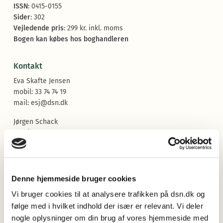
ISSN
: 0415-0155
Sider
: 302
Vejledende pris
: 299 kr. inkl. moms
Bogen kan købes hos boghandleren
Kontakt
Eva Skafte Jensen
mobil: 33 74 74 19
mail:
esj@dsn.dk
Jørgen Schack
mobil: 33 74 74 21
mail:
schack@dsn.dk
Forlagskontakt
Denne hjemmeside bruger cookies
Kirsten Lindø Dolberg-Møller
Vi bruger cookies til at analysere trafikken på dsn.dk og
mobil: 33 74 74 17
følge med i hvilket indhold der især er relevant. Vi deler
mail:
kld@dsn.dk
nogle oplysninger om din brug af vores hjemmeside med