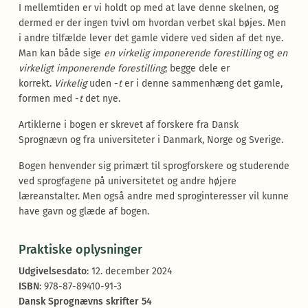
I mellemtiden er vi holdt op med at lave denne skelnen, og
dermed er der ingen tvivl om hvordan verbet skal bøjes. Men
i andre tilfælde lever det gamle videre ved siden af det nye.
Man kan både sige
en virkelig imponeren­de forestilling
og
en
virkeligt imponerende forestil­ling
; begge dele er
korrekt.
Virkelig
uden -
t
er i denne sammenhæng det gamle,
formen med -
t
det nye.
Artiklerne i bogen er skrevet af forskere fra Dansk
Sprognævn og fra universiteter i Danmark, Norge og Sverige.
Bogen henvender sig primært til sprog­forskere og studerende
ved sprogfagene på universitetet og andre højere
læreanstalter. Men også andre med sprog­interesser vil kunne
have gavn og glæde af bogen.
Praktiske oplysninger
Udgivelsesdato
: 12. december 2024
ISBN
: 978-87-89410-91-3
Dansk Sprognævns skrifter 54