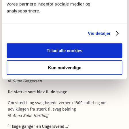
Indhold
vores partnere indenfor sociale medier og
analysepartnere.
”Mange grublende Dage ere gaaede forud”
Rapport fra et forskningsprojekt
Af
Eva Skafte Jensen & Jørgen Schack
Vis detaljer
Det
- och
att
-satser i svenskan
Tillad alle cookies
Af
Lars-Olof Delsing & David Petersson
Et mærkeligt modalverbum
Kun nødvendige
Om
gide
fra middelalderen til moderne dansk
Af
Sune Gregersen
De stærke som blev til de svage
Om stærkt- og svagtbøjede verber i 1800-tallet og om
udviklingen fra stærk til svag bøjning
Af
Anna Sofie Hartling
”
I Enge ganger en Ungersvend ...”