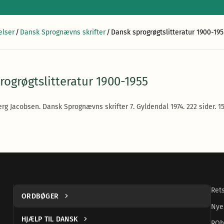
elser
/
Dansk Sprognævns skrifter
/
Dansk sprogrøgtslitteratur 1900-195
rogrøgtslitteratur 1900-1955
rg Jacobsen. Dansk Sprognævns skrifter 7. Gyldendal 1974. 222 sider. 15 
Ret
ORDBØGER
Nye
HJÆLP TIL DANSK
ROh