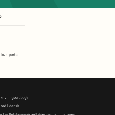
5
kr. + porto.
skrivningsordbogen
 ord i dansk
ist — Retskrivningsordbøger gennem historien