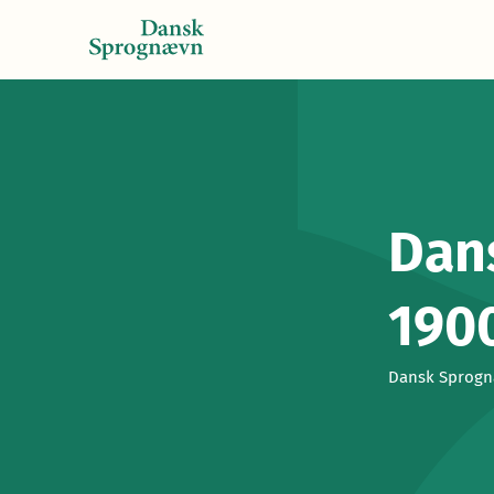
Dans
190
Dansk Sprognæ