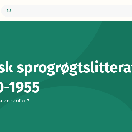
k sprogrøgtslittera
0-1955
vns skrifter 7.