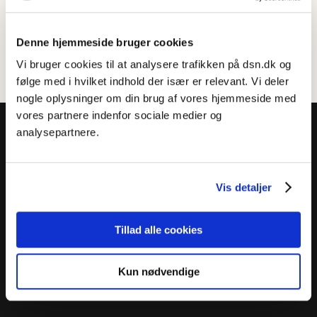
Denne hjemmeside bruger cookies
Vi bruger cookies til at analysere trafikken på dsn.dk og
følge med i hvilket indhold der især er relevant. Vi deler
nogle oplysninger om din brug af vores hjemmeside med
vores partnere indenfor sociale medier og
analysepartnere.
Vis detaljer
Dansk Sprognævn
Adelgade 119 B
5400 Bogense
Tillad alle cookies
Sproglige spørgsmål:
33 74 74 74
Kun nødvendige
Andre henvendelser:
33 74 74 00
·
adm@dsn.dk
Se også
Afdeling for Dansk Tegnsprog