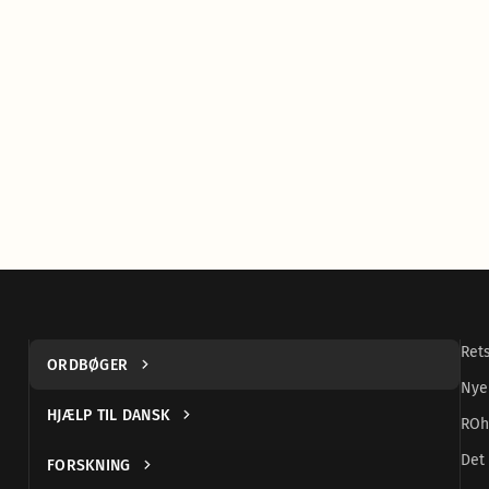
Ret
ORDBØGER
Nye
HJÆLP TIL DANSK
ROh
Det 
FORSKNING