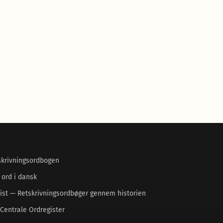
skrivningsordbogen
 ord i dansk
ist — Retskrivningsordbøger gennem historien
Centrale Ordregister