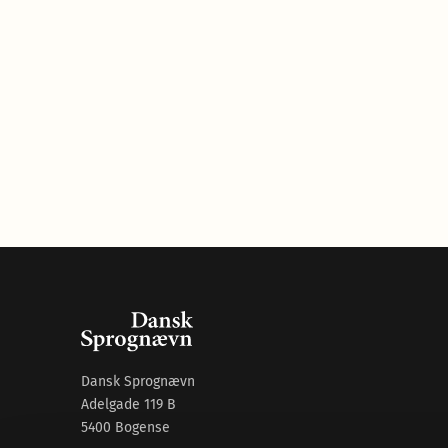
Dansk Sprognævn
Adelgade 119 B
5400 Bogense