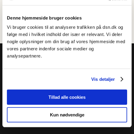
Denne hjemmeside bruger cookies
Vi bruger cookies til at analysere trafikken på dsn.dk og
følge med i hvilket indhold der især er relevant. Vi deler
nogle oplysninger om din brug af vores hjemmeside med
vores partnere indenfor sociale medier og
analysepartnere.
Vis detaljer
Dansk Sprognævn
Adelgade 119 B
5400 Bogense
Tillad alle cookies
Sproglige spørgsmål:
33 74 74 74
Kun nødvendige
Andre henvendelser:
33 74 74 00
·
adm@dsn.dk
Se også
Afdeling for Dansk Tegnsprog