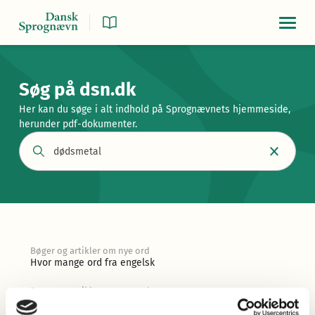
Navigat
Søg på dsn.dk
Her kan du søge i alt indhold på Sprognævnets hjemmeside,
herunder pdf-dokumenter.
Bøger og artikler om nye ord
Hvor mange ord fra engelsk
Bøger og artikler om nye ord
Hvor mange ord fra engelsk?