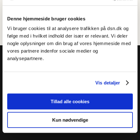
Denne hjemmeside bruger cookies
Vi bruger cookies til at analysere trafikken på dsn.dk og
følge med i hvilket indhold der især er relevant. Vi deler
nogle oplysninger om din brug af vores hjemmeside med
vores partnere indenfor sociale medier og
analysepartnere.
Vis detaljer
Dansk Sprognævn
Adelgade 119 B
5400 Bogense
Tillad alle cookies
Sproglige spørgsmål:
33 74 74 74
Kun nødvendige
Andre henvendelser:
33 74 74 00
·
adm@dsn.dk
Se også
Afdeling for Dansk Tegnsprog