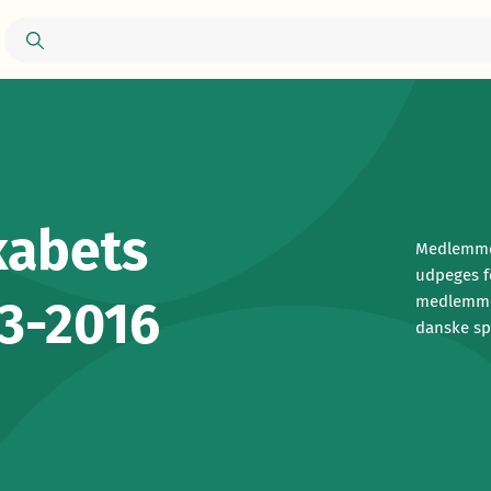
kabets
Medlemme
udpeges f
3-2016
medlemmer
danske sp