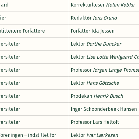
dard
Korrekturlæser
Helen Købke
ier
Redaktør
Jens Grund
litterære Forfattere
Forfatter Ida Jessen
ersiteter
Lektor
Dorthe Duncker
ersiteter
Lektor
Lise Lotte Weilgaard C
ersiteter
Professor
Jørgen Lange Thoms
ersiteter
Lektor
Hans Götzsche
ersiteter
Prodekan
Henrik Busch
ersiteter
Inger Schoonderbeek Hansen
ersiteter
Professor Lars Heltoft
reningen – indstillet for
Lektor
Ivar Lærkesen