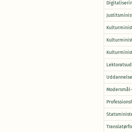
Digitaliseri
Justitsminis
Kulturminis
Kulturminist
Kulturminis
Lektoratsud
Uddannelse
Modersmål-
Professions
Statsminist
Translatørf