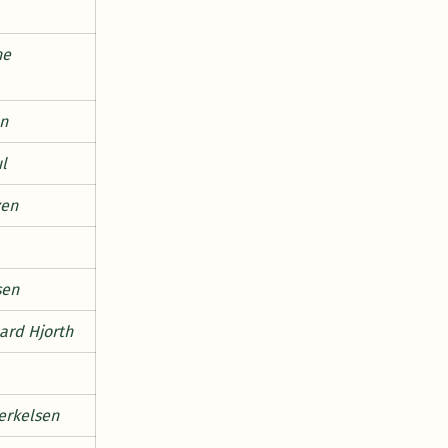
ne
en
ul
zen
sen
ard Hjorth
erkelsen