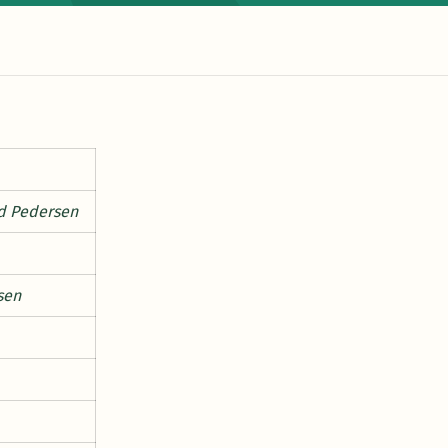
d Pedersen
sen