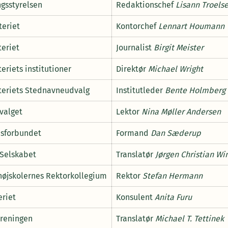
ngsstyrelsen
Redaktionschef
Lisann Troels
teriet
Kontorchef
Lennart Houmann
teriet
Journalist
Birgit Meister
eriets institutioner
Direktør
Michael Wright
teriets Stednavneudvalg
Institutleder
Bente Holmberg
valget
Lektor
Nina Møller Andersen
sforbundet
Formand
Dan Sæderup
Selskabet
Translatør
Jørgen Christian Wi
højskolernes Rektorkollegium
Rektor
Stefan Hermann
eriet
Konsulent
Anita Furu
oreningen
Translatør
Michael T. Tettinek