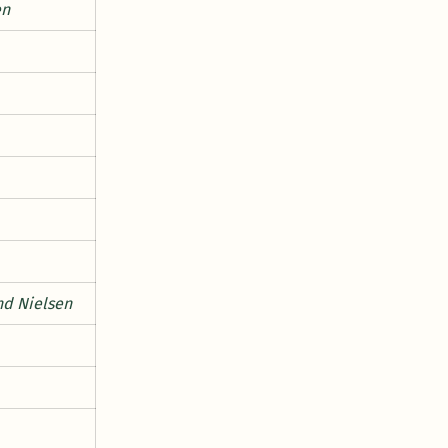
en
nd Nielsen