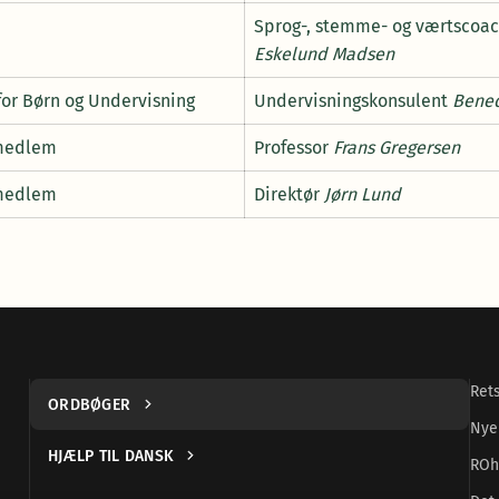
Sprog-, stemme- og værtscoa
Eskelund Madsen
 for Børn og Undervisning
Undervisningskonsulent
Bened
 medlem
Professor
Frans Gregersen
 medlem
Direktør
Jørn Lund
Ret
ORDBØGER
Nye
HJÆLP TIL DANSK
ROh