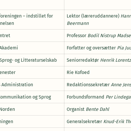
reningen – indstillet for
Lektor (læreruddannere)
Han
nelsen
Beermann
ntret
Professor
Bodil Nistrup Mads
 Akademi
Forfatter og oversætter
Pia Ju
Sprog- og Litteraturselskab
Seniorredaktør
Henrik Lorent
jenester
Rie Kofoed
s Administration
Redaktionssekretær
Anne Jen
Kommunikation og Sprog
Forbundsformand
Per Lindega
 Norden
Organist
Bente Dahl
ningen
Generalsekretær
Knud-Erik Th