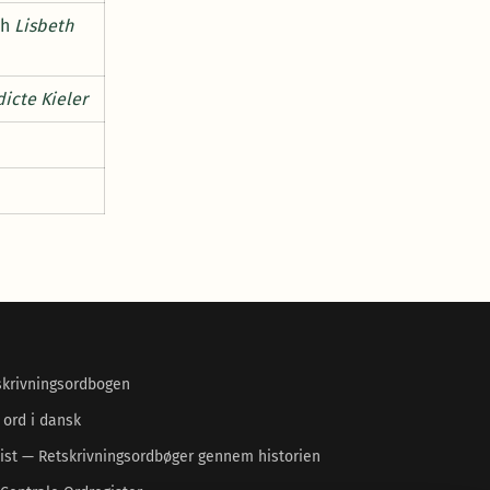
ch
Lisbeth
icte Kieler
skrivningsordbogen
 ord i dansk
ist — Retskrivningsordbøger gennem historien