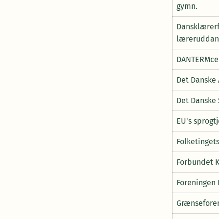
gymn.
Dansklærerfo
læreruddan
DANTERMce
Det Danske
Det Danske 
EU's sprogt
Folketinget
Forbundet 
Foreningen
Grænsefore