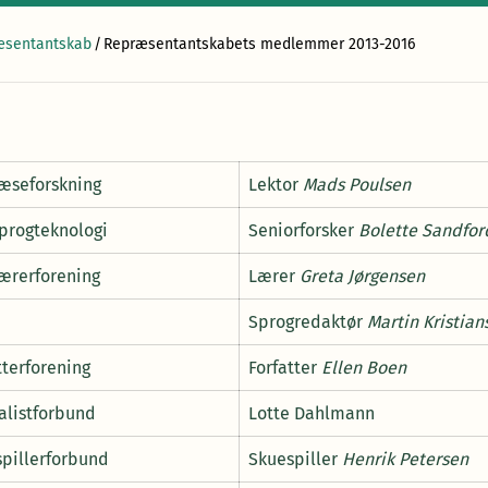
æsentantskab
/
Repræsentantskabets medlemmer 2013-2016
Læseforskning
Lektor
Mads Poulsen
Sprogteknologi
Seniorforsker
Bolette Sandfor
ærerforening
Lærer
Greta Jørgensen
Sprogredaktør
Martin Kristian
tterforening
Forfatter
Ellen Boen
alistforbund
Lotte Dahlmann
pillerforbund
Skuespiller
Henrik Petersen