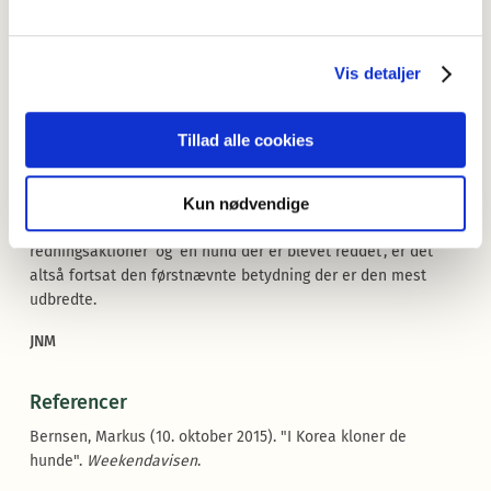
Ifølge
Oxford English Dictionary
kan ordet
rescue
bruges om
alle former for husdyr der er blevet reddet fra mishandling
eller vanrøgt. Denne brug af
rescue
kan man også i
Vis detaljer
begrænset omfang finde i dansk, fx på Odsherred Zoos
hjemmeside:
”Støt rescue dyrene. Din støtte hjælper dyr som Kato med
Tillad alle cookies
et nyt liv i rescue zoo.” (
https://odsherreds-
zoo.dk/rescue-center/
)
Kun nødvendige
Selvom
redningshund
både kan betyde ’en hund der bruges i
redningsaktioner’ og ’en hund der er blevet reddet’, er det
altså fortsat den førstnævnte betydning der er den mest
udbredte.
JNM
Referencer
Bernsen, Markus (10. oktober 2015). "I Korea kloner de
hunde".
Weekendavisen
.