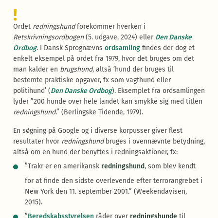
!
Ordet
redningshund
forekommer hverken i
Retskrivningsordbogen
(5. udgave, 2024) eller
Den Danske
Ordbog
. I Dansk Sprognævns
ordsamling
findes der dog et
enkelt eksempel på ordet fra 1979, hvor det bruges om det
man kalder en
brugshund
, altså ’hund der bruges til
bestemte praktiske opgaver, fx som vagthund eller
politihund’ (
Den Danske Ordbog
). Eksemplet fra ordsamlingen
lyder ”200 hunde over hele landet kan smykke sig med titlen
redningshund
.” (Berlingske Tidende, 1979).
En søgning på Google og i diverse korpusser giver flest
resultater hvor
redningshund
bruges i ovennævnte betydning,
altså om en hund der benyttes i redningsaktioner, fx:
”Trakr er en amerikansk
redningshund
, som blev kendt
for at finde den sidste overlevende efter terrorangrebet i
New York den 11. september 2001.” (Weekendavisen,
2015).
”
Beredskabsstyrelsen
råder over
redningshunde
til