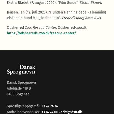
Ekstra Bladet. (7. august 2020). “Film Guide”.
Ekstra Bladet
.
Jensen, Jan (12. juli 2025). “Hunden Henning døde - Flemming
elsker sin hund Meggie Sheeran”.
Frederiksborg Amts Avis
.
Odsherred Zoo.
Rescue Center
. Odsherred-zoo.dk:
https://odsherreds-zoo.dk/rescue-center/
.
Dansk Sprognævn
Adelgade 119 B
5400 Bogense
Sproglige spørgsmål:
33 74 74 74
Andre henvendelser:
33 74 74 00
·
adm@dsn.dk