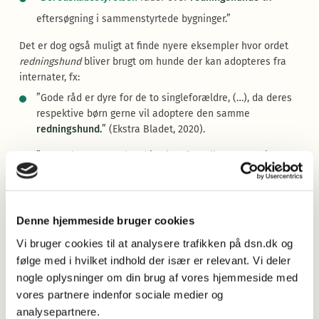
eftersøgning i sammenstyrtede bygninger.”
Det er dog også muligt at finde nyere eksempler hvor ordet
redningshund
bliver brugt om hunde der kan adopteres fra
internater, fx:
”Gode råd er dyre for de to singleforældre, (…), da deres
respektive børn gerne vil adoptere den samme
redningshund.
” (Ekstra Bladet, 2020).
”Det er begrænset, hvad jeg kan fortælle om Meggies
fortid. Hun er en
redningshund
, og jeg har fået hende
gennem (…) dyreinternatet.” (Frederiksborgs Amts Avis,
2025).
Denne hjemmeside bruger cookies
Det er muligt at denne betydning af ordet
redningshund
Vi bruger cookies til at analysere trafikken på dsn.dk og
kommer af det engelske udtryk
rescue dog
, som ifølge
Oxford
følge med i hvilket indhold der især er relevant. Vi deler
English Dictionary
ligeledes har to betydninger: ’a. A dog
nogle oplysninger om din brug af vores hjemmeside med
trained to aid in rescue operations: b. A dog that has been
vores partnere indenfor sociale medier og
rescued from abuse, neglect, etc.’
analysepartnere.