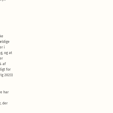
ske
ældige
r i
g, og at
er
% af
igt for
ig 2023)
re har
, der