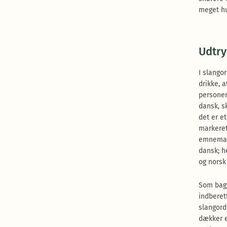
meget hu
Udtry
I slango
drikke, 
personer
dansk, s
det er e
markeret
emnemark
dansk; h
og norsk
Som bagg
indberet
slangord
dækker e