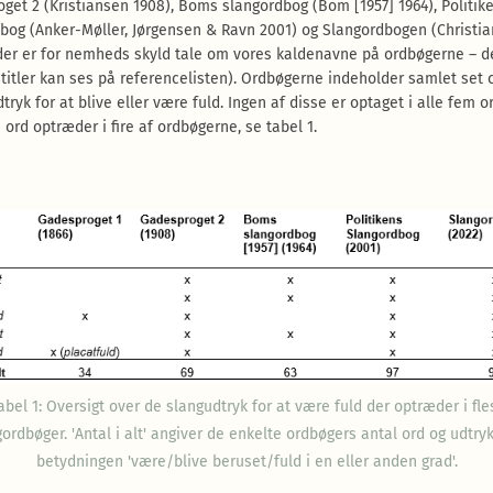
get 2 (Kristiansen 1908), Boms slangordbog (Bom [1957] 1964), Politik
bog (Anker-Møller, Jørgensen & Ravn 2001) og Slangordbogen (Christi
der er for nemheds skyld tale om vores kaldenavne på ordbøgerne – d
 titler kan ses på referencelisten). Ordbøgerne indeholder samlet set 
tryk for at blive eller være fuld. Ingen af disse er optaget i alle fem o
ord optræder i fire af ordbøgerne, se tabel 1.
abel 1: Oversigt over de slangudtryk for at være fuld der optræder i fle
ordbøger. 'Antal i alt' angiver de enkelte ordbøgers antal ord og udtr
betydningen 'være/blive beruset/fuld i en eller anden grad'.