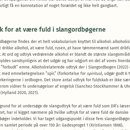
rtigt få en konnotation af noget forældet og ikke helt gangbart.
k for at være fuld i slangordbøgerne
rdbøgerne findes der et helt vokabularium knyttet til alkohol: alkoholi
at drikke alkohol, at være fuld, rusen, at have tømmermænd samt drikf
. At ord og udtryk vedrørende alkohol er blandt de største slangområde
kyldes sandsynligvis at det udgør og har udgjort en del af vores hverda
t ”forbudt” emne. Alkoholrelaterede udtryk der i Slangordbogen (2022) 
 med emnebetegnelsen ”spir.” (forkortelse for
spiritus
), udgør godt 6 
eringerne i ordbogen. Det store antal udtryk for fuldskab er ikke særl
erom vidner fx undersøgelser af engelsk (Sanchez-Stockhammer & Uhr
 (Hylland 2020, 2021).
rund for at undersøge de slangudtryk for at være fuld som DR’s læse
tet, har vi kigget nærmere på hvilke udtryk for at være fuld de danske
bøger indeholder. Vi har taget udgangspunkt i disse fem slangordbøger
n samlet periode på over 150 år: Gadesproget 1 (Kristiansen 1866),