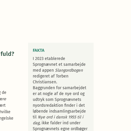
FAKTA
fuld?
I 2023 etablerede
Sprognævnet et samarbejde
med appen
Slangordbogen
redigeret af Torben
Christiansen.
Baggrunden for samarbejdet
g de
er at nogle af de nye ord og
være
udtryk som Sprognævnets
ært
nyordsredaktion finder i det
løbende indsamlingsarbejde
hvilke
til
Nye ord i dansk 1955 til i
engelske
dag
, ikke falder ind under
Sprognævnets egne ordbøger