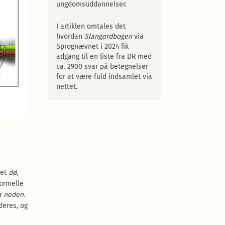
ungdomsuddannelser.
I artiklen omtales det
hvordan
Slangordbogen
via
Sprognævnet i 2024 fik
adgang til en liste fra DR med
ca. 2900 svar på betegnelser
for at være fuld indsamlet via
nettet.
bet
dø
,
formelle
ra neden
.
deres, og