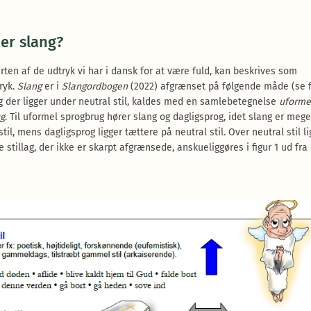
er slang?
ten af de udtryk vi har i dansk for at være fuld, kan beskrives som
ryk.
Slang
er i
Slangordbogen
(2022) afgrænset på følgende måde (se fi
ag der ligger under neutral stil, kaldes med en samlebetegnelse
uforme
g
. Til uformel sprogbrug hører slang og dagligsprog, idet slang er mege
til, mens dagligsprog ligger tættere på neutral stil. Over neutral stil li
se stillag, der ikke er skarpt afgrænsede, anskueliggøres i figur 1 ud fr