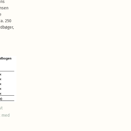
ens
ansen
e
ca. 250
rdbøger,
st
yk med