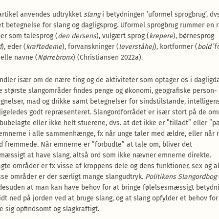
artikel anvendes udtrykket
slang
i betydningen ’uformel sprogbrug’, dv
t betegnelse for slang og dagligsprog. Uformel sprogbrug rummer en 
er som talesprog (
den dersens
), vulgært sprog (
krepere
), børnesprog
d
), eder (
kraftedeme
), forvanskninger (
leverståhej
), kortformer (
bold
’f
elle navne (
Nørrebronx
) (Christiansen 2022a).
ndler især om de nære ting og de aktiviteter som optager os i dagligd
e største slangområder findes penge og økonomi, geografiske person-
gnelser, mad og drikke samt betegnelser for sindstilstande, intelligens 
 ligeledes godt repræsenteret. Slangordforrådet er især stort på de om
bubelagte eller ikke helt stuerene, dvs. at det ikke er ”tilladt” eller ”p
emnerne i alle sammenhænge, fx når unge taler med ældre, eller når
d fremmede. Når emnerne er ”forbudte” at tale om, bliver det
mæssigt at have slang, altså ord som ikke nævner emnerne direkte.
gte områder er fx visse af kroppens dele og dens funktioner, sex og a
sse områder er der særligt mange slangudtryk.
Politikens Slangordbog
esuden at man kan have behov for at bringe følelsesmæssigt betydn
lidt ned på jorden ved at bruge slang, og at slang opfylder et behov for
e sig opfindsomt og slagkraftigt.