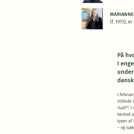
MARIANNE
(f. 1973), 
På hv
I enge
under
dansk
I februa
stillede
fuld?”
. 
bestod a
typer af
– og spø