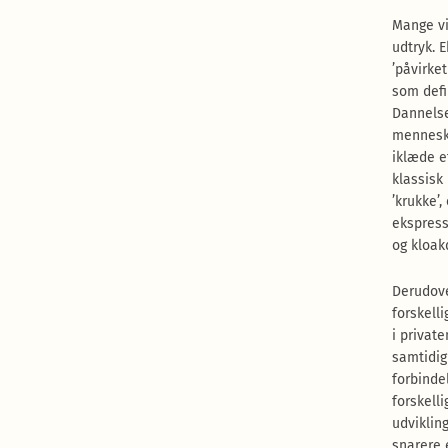
Mange vil
udtryk. 
’påvirket
som defi
Dannelse
menneske
iklæde e
klassisk
’krukke’
ekspress
og kloak
Derudove
forskell
i privat
samtidig
forbinde
forskell
udviklin
snarere 