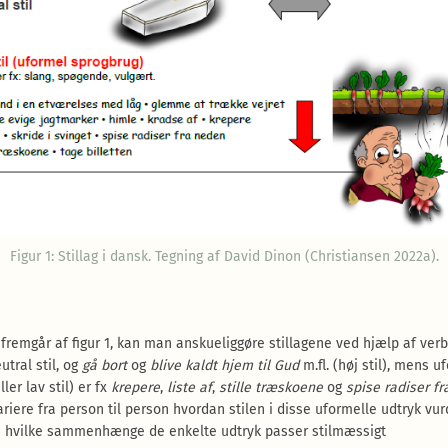
Figur 1: Stillag i dansk. Tegning af David Dinon (Christiansen 2022a).
fremgår af figur 1, kan man anskueliggøre stillagene ved hjælp af ver
utral stil, og
gå bort
og
blive kaldt hjem til Gud
m.fl. (høj stil), mens u
ller lav stil) er fx
krepere
,
liste af
,
stille træskoene
og
spise radiser f
ariere fra person til person hvordan stilen i disse uformelle udtryk vur
 hvilke sammenhænge de enkelte udtryk passer stilmæssigt