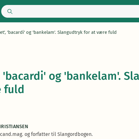
t', 'bacardi' og 'bankelam'. Slangudtryk for at være fuld
, 'bacardi' og 'bankelam'. S
 fuld
HRISTIANSEN
er cand.mag. og forfatter til Slangordbogen.