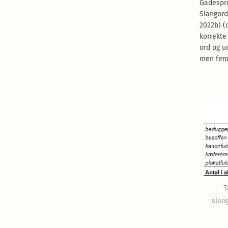
Gadespro
Slangord
2022b) (
korrekte
ord og ud
men fem 
T
slang