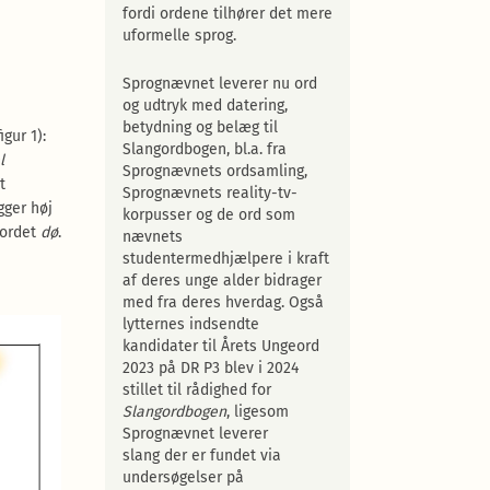
fordi ordene tilhører det mere
uformelle sprog.
Sprognævnet leverer nu ord
og udtryk med datering,
betydning og belæg til
gur 1):
Slangordbogen, bl.a. fra
l
Sprognævnets ordsamling,
t
Sprognævnets reality-tv-
gger høj
korpusser og de ord som
a ordet
dø
.
nævnets
studentermedhjælpere i kraft
af deres unge alder bidrager
med fra deres hverdag. Også
lytternes indsendte
kandidater til Årets Ungeord
2023 på DR P3 blev i 2024
stillet til rådighed for
Slangordbogen
, ligesom
Sprognævnet leverer
slang der er fundet via
undersøgelser på