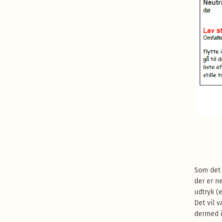
Som det 
der er ne
udtryk (e
Det vil v
dermed i