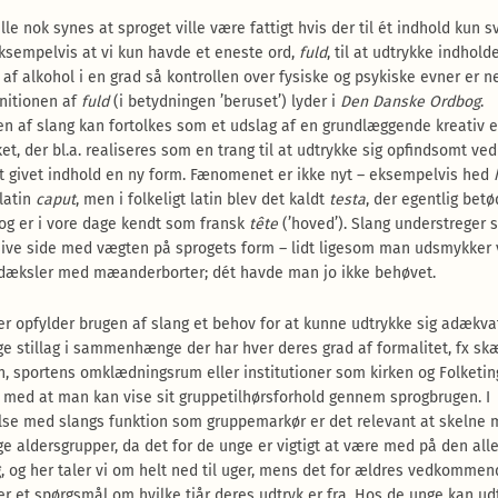
le nok synes at sproget ville være fattigt hvis der til ét indhold kun s
Eksempelvis at vi kun havde et eneste ord,
fuld
, til at udtrykke indhold
 af alkohol i en grad så kontrollen over fysiske og psykiske evner er ne
nitionen af
fuld
(i betydningen ’beruset’) lyder i
Den Danske Ordbog
.
n af slang kan fortolkes som et udslag af en grundlæggende kreativ 
t, der bl.a. realiseres som en trang til at udtrykke sig opfindsomt ved
t givet indhold en ny form. Fænomenet er ikke nyt – eksempelvis hed
 latin
caput
, men i folkeligt latin blev det kaldt
testa
, der egentlig betø
, og er i vore dage kendt som fransk
tête
(’hoved’). Slang understreger 
ive side med vægten på sprogets form – lidt ligesom man udsmykker
dæksler med mæanderborter; dét havde man jo ikke behøvet.
r opfylder brugen af slang et behov for at kunne udtrykke sig adækvat
ige stillag i sammenhænge der har hver deres grad af formalitet, fx sk
en, sportens omklædningsrum eller institutioner som kirken og Folketin
 med at man kan vise sit gruppetilhørsforhold gennem sprogbrugen. I
lse med slangs funktion som gruppemarkør er det relevant at skelne
ige aldersgrupper, da det for de unge er vigtigt at være med på den all
g, og her taler vi om helt ned til uger, mens det for ældres vedkomme
er et spørgsmål om hvilke tiår deres udtryk er fra. Hos de unge kan ud