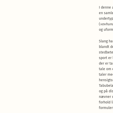
I denne 
en samle
undertyp
(
vovhun
og uform
Slang ha
blandt d
stedbete
sport er
der er ta
tale om 
taler me
hensigts
Tabubela
og på di
nævner d
forhold 
formuler