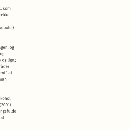
s. som
række
odbold’)
agen, og
 og
og lign.;
råder
ænt” at
 man
lkohol,
(2001)
ingsfulde
 at