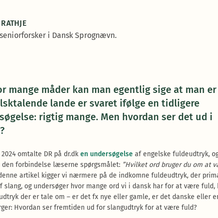
 RATHJE
er seniorforsker i Dansk Sprognævn.
or mange måder kan man egentlig sige at man er 
lsktalende lande er svaret ifølge en tidligere
søgelse: rigtig mange. Men hvordan ser det ud i
?
r 2024 omtalte DR på dr.dk
en undersøgelse
af engelske fuldeudtryk, o
 i den forbindelse læserne spørgsmålet:
”Hvilket ord bruger du om at 
I denne artikel kigger vi nærmere på de indkomne fuldeudtryk, der prim
f slang, og undersøger hvor mange ord vi i dansk har for at være fuld, 
 udtryk der er tale om – er det fx nye eller gamle, er det danske eller 
rger: Hvordan ser fremtiden ud for slangudtryk for at være fuld?