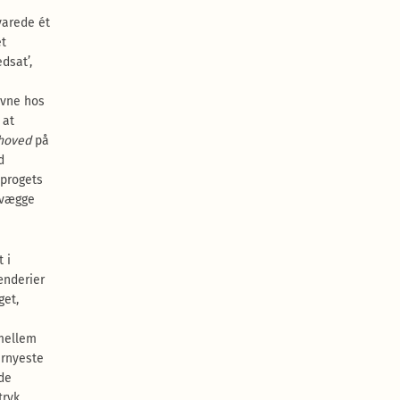
varede ét
et
dsat’,
evne hos
 at
hoved
på
d
sprogets
 vægge
 i
ænderier
get,
 mellem
ernyeste
nde
tryk