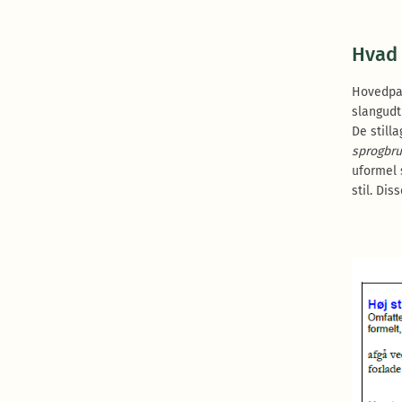
Hvad 
Hovedpar
slangudt
De still
sprogbru
uformel s
stil. Dis