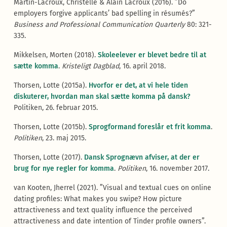
Martin-Lacroux, Christelle & Alain Lacroux (2016). ”Do
employers forgive applicants’ bad spelling in résumés?”
Business and Professional Communication Quarterly
80: 321-
335.
Mikkelsen, Morten (2018).
Skoleelever er blevet bedre til at
sætte komma
.
Kristeligt Dagblad
, 16. april 2018.
Thorsen, Lotte (2015a).
Hvorfor er det, at vi hele tiden
diskuterer, hvordan man skal sætte komma på dansk?
Politiken, 26. februar 2015.
Thorsen, Lotte (2015b).
Sprogformand foreslår et frit komma
.
Politiken
, 23. maj 2015.
Thorsen, Lotte (2017).
Dansk Sprognævn afviser, at der er
brug for nye regler for komma
.
Politiken
, 16. november 2017.
van Kooten, Jherrel (2021). ”Visual and textual cues on online
dating profiles: What makes you swipe? How picture
attractiveness and text quality influence the perceived
attractiveness and date intention of Tinder profile owners”.