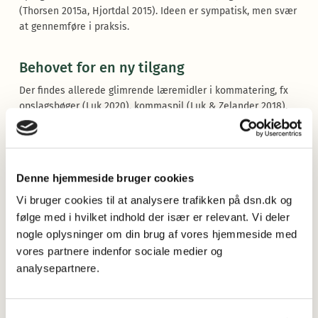
(Thorsen 2015a, Hjortdal 2015). Ideen er sympatisk, men svær
at gennemføre i praksis.
Behovet for en ny tilgang
Der findes allerede glimrende læremidler i kommatering, fx
opslagsbøger (Luk 2020), kommaspil (Luk & Zelander 2018),
pædagogiske regelforklaringer på sproget.dk og også
onlinekurser med øvelser og grammatiske forklaringer,
herunder Sprognævnets eget kommakursus lavet i
samarbejde med Edutasia (
komma.edutasia.com
).
Denne hjemmeside bruger cookies
Ingen af disse læremidler tilpasser sig dog brugerens
Vi bruger cookies til at analysere trafikken på dsn.dk og
færdigheder og personlige behov, hvilket kan være en
følge med i hvilket indhold der især er relevant. Vi deler
væsentlig læringsbarriere både for begynderen og den
nogle oplysninger om din brug af vores hjemmeside med
garvede kommasætter. Er man erfaren i at sætte komma, vil
vores partnere indenfor sociale medier og
man fx typisk være motiveret for at lære om de mere
analysepartnere.
udfordrende kommaregler, fx komma ved appositioner
(navnetillæg). Her duer det ikke med introduktioner til,
hvordan man sætter kryds og bolle. Er man begynder, er