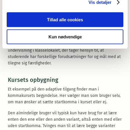
behovet et andet. Her har man typisk brug for at lære lidt
Vis detaljer
basisgrammatik først, og man bliver hurtigt forvirret, hvis
begreber som fx hel- og ledsætning forudsættes bekendte.
Tillad alle cookies
Vi har derfor valgt at designe et
adaptivt
onlinekursus, dvs.
et kursus, der løbende tilpasser sig brugerens
Kun nødvendige
forudsætninger, færdigheder og formål med at tage kurset.
Dette er det digitale svar på den differentierede
undervisning i klasselokalet, der tager hensyn til, at
studerende har forskellige forudsætninger for og mål med at
tilegne sig færdigheder.
Kursets opbygning
Et eksempel på den adaptive tilgang finder man i
kommakursets begyndelse. Her vælger man som bruger selv,
om man ønsker at sætte startkomma i kurset eller ej.
Den almindelige bruger vil typisk kun have brug for at lære
enten den ene eller den anden variant, altså enten med eller
uden startkomma. Tvinges man til at lære begge varianter