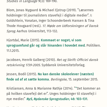
Studies in Language
9(3): 169-190.
Blom, Jonas Nygaard & Michael Ejstrup (2019). ”Læsernes
holdninger til journalisters stavefejl i digitale medier”. I:
Goldshtein, Yonatan, Inger Schoonderbeek Hansen & Tina
Thode Hougaard (red.).
17. Møde om Udforskningen af Dansk
Sprog
. Aarhus Universitet, 113-132.
Hjortdal, Marie (2015).
Kommaet er noget, vi som
sprogsamfund går og slår hinanden i hovedet med
. Politiken.
11.1.2015.
Jacobsen, Henrik Galberg (2010).
Ret og Skrift: Officiel dansk
retskrivning 1739-2005
. Syddansk Universitetsforlag.
Jessen, Bodil (2015).
Nu kan danske skoleelever (næsten)
finde ud af at sætte komma
.
Berlingske
, 15. september 2015.
Kristiansen, Anna & Marianne Rathje (2014). ”
”
Det kommer an
på hvilken stavefejl det er”. Unges holdninger til stavefejl i
nye medier.”
NyS, Nydanske Sprogstudier
, 46: 103–131
.