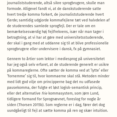
journaliststuderende, altså sikre sprogbrugere, skulle man
formode. Alligevel fandt vi, at de danskstuderende satte
hvert tredje komma forkert, de journaliststuderende hvert
fjerde; samtidig udgjorde kommafejlene tæt ved halvdelen af
de studerendes samlede sprogfejl. Der er tale om en
bemærkelsesværdig høj fejlfrekvens, især når man tager i
betragtning, at vi har at gøre med universitetsstuderende,
der skal i gang med at uddanne sig til at blive professionelle
sprogbrugere eller undervisere i dansk, fx på gymnasiet.
Gennem to årtier som lektor i mediesprog på universitetet
har jeg også selv erfaret, at de studerende generelt er usikre
på kommareglerne. Ofte sætter de komma ved at ’lytte’ eller
’fornemme’ sig til, hvor kommaerne skal stå. Metoden minder
med lidt god vilje om principperne bag det nu udfasede
pausekomma, der fulgte et løst logisk-semantisk princip,
eller det alternative
frie
kommasystem, som Jørn Lund,
tidligere formand for Sprognævnet, foreslog for nogle år
siden (Thorsen 2015b). Som reglerne er i dag, fører det dog
uundgåeligt til fejl at sætte komma på ren og skær intuition.