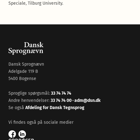
Speciale, Tilburg University.
Dansk Sprognævn
Adelgade 119 B
5400 Bogense
Sproglige spørgsmål:
33 74 74 74
Andre henvendelser:
33 74 74 00
·
adm@dsn.dk
Se også
Afdeling for Dansk Tegnsprog
Vi findes også på sociale medier