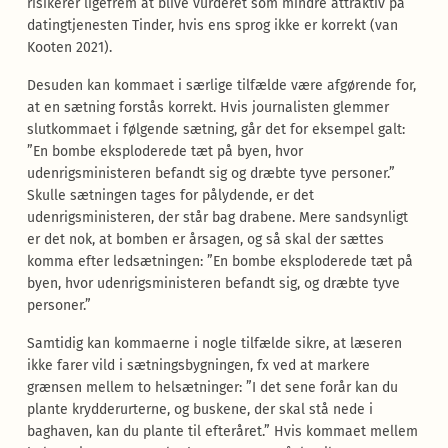
risikerer ligefrem at blive vurderet som mindre attraktiv på
datingtjenesten Tinder, hvis ens sprog ikke er korrekt (van
Kooten 2021).
Desuden kan kommaet i særlige tilfælde være afgørende for,
at en sætning forstås korrekt. Hvis journalisten glemmer
slutkommaet i følgende sætning, går det for eksempel galt:
”En bombe eksploderede tæt på byen, hvor
udenrigsministeren befandt sig og dræbte tyve personer.”
Skulle sætningen tages for pålydende, er det
udenrigsministeren, der står bag drabene. Mere sandsynligt
er det nok, at bomben er årsagen, og så skal der sættes
komma efter ledsætningen: ”En bombe eksploderede tæt på
byen, hvor udenrigsministeren befandt sig, og dræbte tyve
personer.”
Samtidig kan kommaerne i nogle tilfælde sikre, at læseren
ikke farer vild i sætningsbygningen, fx ved at markere
grænsen mellem to helsætninger: ”I det sene forår kan du
plante krydderurterne, og buskene, der skal stå nede i
baghaven, kan du plante til efteråret.” Hvis kommaet mellem