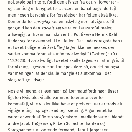
nok støje og irritere, fordi den afviger fra det, vi forventer –
og samtidig er berygtet for at være en banal begynderfejl –
men nogen betydning for forståelsen har fejlen altså ikke.
Den er derfor
sprogligt set
en uskyldig normafvigelse. Til
gengæld kan den
socialt set
være en katastrofal brøler,
afhængigt af hvem man skriver til. Politikeren Henrik Dahl
finder sig for eksempel ikke i fejlen. Det understregede han i
et tweet tidligere på året: ”Jeg tager ikke mennesker, der
sætter komma foran at + infinitiv alvorligt.” (Twitter (nu X)
11.2.2023). Hvor alvorligt tweetet skulle tages, er naturligvis til
fortolkning, ligesom man kan spekulere på, om det nu også
var meningen, at der skulle mangle et slutkomma i det
slagkraftige udsagn.
Nogle vil mene, at løsningen på kommaudfordringen ligger
ligefor: Hvis blot vi alle var mere tolerante over for
kommafejl, ville vi slet ikke have et problem. Der er trods alt
vigtigere ting i sproget end tegnsætning. Argumentet har
været anvendt af flere sprogforskere i mediedebatten, blandt
andre Jacob Thøgersen, Ruben Schachtenhaufen og
Sprognævnets nuværende formand, Henrik Jørgensen