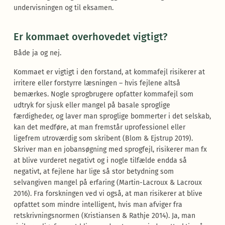
undervisningen og til eksamen.
Er kommaet overhovedet vigtigt?
Både ja og nej.
Kommaet er vigtigt i den forstand, at kommafejl risikerer at
irritere eller forstyrre læsningen – hvis fejlene altså
bemærkes. Nogle sprogbrugere opfatter kommafejl som
udtryk for sjusk eller mangel på basale sproglige
færdigheder, og laver man sproglige bommerter i det selskab,
kan det medføre, at man fremstår uprofessionel eller
ligefrem utroværdig som skribent (Blom & Ejstrup 2019).
Skriver man en jobansøgning med sprogfejl, risikerer man fx
at blive vurderet negativt og i nogle tilfælde endda så
negativt, at fejlene har lige så stor betydning som
selvangiven mangel på erfaring (Martin-Lacroux & Lacroux
2016). Fra forskningen ved vi også, at man risikerer at blive
opfattet som mindre intelligent, hvis man afviger fra
retskrivningsnormen (Kristiansen & Rathje 2014). Ja, man