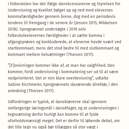
I folkeskolen har det ifølge danskcensorerne og Styrelsen for
Undervisning og Kvalitet bølget op og ned med elevernes
kommafærdigheder gennem årene, dog med en periodevis
tendens til fremgang i de senere år (Jessen 2015, Mikkelsen
2018). Sprognævnet undersøgte i 2016 selv
folkeskoleelevernes færdigheder i at sætte komma i
afgangsprøven og konkluderede, at eleverne havde svært ved
startkommaet, mens det stod bedre til med slutkommaet og
kommaet mellem helsætninger (Thorsen 2017).
”[F]orvirringen kommer ikke af, at man har valgfrihed. Den
kommer, fordi undervisning i kommatering ser ud til at være
nedprioriteret. Det er min klare overbevisning”, udtalte
Sabine Kirchmeier, Sprognævnets daværende direktør, i den
anledning (Thorsen 2017).
Udfordringen er typisk, at dansklærerne skal igennem
omfangsrige læringsmål i danskfaget, og at undervisningen i
tegnsætning derfor hurtigt kan komme til at fylde
uforholdsmæssigt meget. Det er derfor til løbende debat, om
det lille tegn nu også bør tillægges så stor vægt i