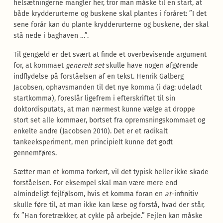
helsætningerne mangler her, tror man måske til en start, at
både krydderurterne og buskene skal plantes i foråret: ”I det
sene forår kan du plante krydderurterne og buskene, der skal
stå nede i baghaven …”.
Til gengæld er det svært at finde et overbevisende argument
for, at kommaet
generelt set
skulle have nogen afgørende
indflydelse på forståelsen af en tekst. Henrik Galberg
Jacobsen, ophavsmanden til det nye komma (i dag: udeladt
startkomma), foreslår ligefrem i efterskriftet til sin
doktordisputats, at man nærmest kunne vælge at droppe
stort set alle kommaer, bortset fra opremsningskommaet og
enkelte andre (Jacobsen 2010). Det er et radikalt
tankeeksperiment, men principielt kunne det godt
gennemføres.
Sætter man et komma forkert, vil det typisk heller ikke skade
forståelsen. For eksempel skal man være mere end
almindeligt fejlfølsom, hvis et komma foran en
at
-infinitiv
skulle føre til, at man ikke kan læse og forstå, hvad der står,
fx ”Han foretrækker, at cykle på arbejde.” Fejlen kan måske