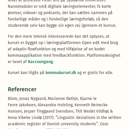
ledet af professor Peter Bro på Syddansk Universitet.
Nanomoduler er små digitale læringselementer, fx korte
øvelser, videoer og podcasts, der kan sættes sammen på
forskellige måder og i forskellige læringsforløb, så den
studerende selv kan bygge sin egen vej igennem et kursus.
For den mere teknisk interesserede kan det oplyses, at
kurset er bygget op i læringsplatformen Open edX med brug
af adaptiv flowfunktion og med tilføjelse af en kodet
kommaapplikation med feedbackfunktion. Platformsdesignet
er lavet af
Raccoongang
.
Kurset kan tilgås på
kommakurset.dk
og er gratis for alle.
Referencer
Blom, Jonas Nygaard, Marianne Rathje, Bjarne le
Fevre Jakobsen, Alexandra Holsting, Kenneth Reinecke
Hansen, Jesper Tinggaard Svendsen, Thit Wedel Vildhøj &
Anna Vibeke Lindø (2017). ”Linguistic deviations in the written
academic register of Danish university students”.
Oslo