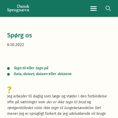
Navigationsmen
Spørg os
6.10.2022
Tegn til
eller
tegn på
Data, dataet, dataen
eller
dataene
?
Jeg arbejder til daglig som læge og støder i den forbindelse
ofte på sætninger som
der er ikke tegn til brud
og
røntgenbilledet viste ikke tegn til lungebetændelse
. Det
mener jeg er sprogligt forkert da jeg udelukkende vil bruge