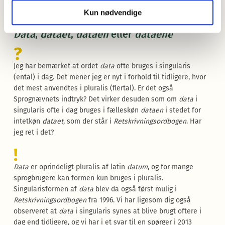
MHA
Kun nødvendige
Data
,
dataet
,
dataen
eller
dataene
?
Jeg har bemærket at ordet
data
ofte bruges i singularis
(ental) i dag. Det mener jeg er nyt i forhold til tidligere, hvor
det mest anvendtes i pluralis (flertal). Er det også
Sprognævnets indtryk? Det virker desuden som om
data
i
singularis ofte i dag bruges i fælleskøn
dataen
i stedet for
intetkøn
dataet
, som der står i
Retskrivningsordbogen
. Har
jeg ret i det?
!
Data
er oprindeligt pluralis af latin
datum
, og for mange
sprogbrugere kan formen kun bruges i pluralis.
Singularisformen af
data
blev da også først mulig i
Retskrivningsordbogen
fra 1996. Vi har ligesom dig også
observeret at
data
i singularis synes at blive brugt oftere i
dag end tidligere, og vi har i et svar til en spørger i 2013