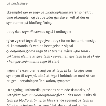
på beklagelse
Eksemplet
der er tegn på blodforgiftning
svarer jo helt til
dine eksempler, og det betyder ganske enkelt at der er
symptomer på blodforgiftning.
Udtrykket
tegn til
nævnes også i ordbogen:
{give /gøre} tegn til ngt
give udtryk for en bestemt hensigt
el. kommando, fx ved en bevægelse = signal
◇
betjenten gjorde tegn til at bilerne måtte køre frem •
cyklisten glemte at give tegn • sergenten gav tegn til at skyde
• han gav svømmerne tegn til start
Ingen af eksemplerne angiver at
tegn til
kan bruges som
synonym til
tegn på
, altså at
tegn
i forbindelse med
til
kan
bruges i betydningen ’indikation/symptom’.
En søgning i Infomedia, pressens samlede dataarkiv, på
udtrykket
tegn til blodforgiftning
giver 0 hits mod 83 hits til
tegn på blodforgiftning
. En tilsvarende søgning på
tegn til
blindtarmsbetændelse
giver 1 hit, der sjovt nok er fra