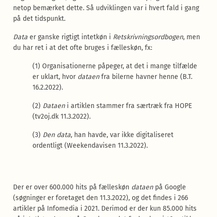
netop bemærket dette. Så udviklingen var i hvert fald i gang
på det tidspunkt.
Data
er ganske rigtigt intetkøn i
Retskrivningsordbogen
, men
du har ret i at det ofte bruges i fælleskøn, fx:
(1) Organisationerne påpeger, at det i mange tilfælde
er uklart, hvor
dataen
fra bilerne havner henne (B.T.
16.2.2022).
(2)
Dataen
i artiklen stammer fra særtræk fra HOPE
(tv2oj.dk 11.3.2022).
(3)
Den
data
, han havde, var ikke digitaliseret
ordentligt (Weekendavisen 11.3.2022).
Der er over 600.000 hits på fælleskøn
dataen
på Google
(søgninger er foretaget den 11.3.2022), og det findes i 266
artikler på Infomedia i 2021. Derimod er der kun 85.000 hits