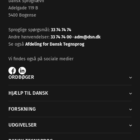
Dansk Sprognævn
Adelgade 119 B
5400 Bogense
Sproglige spørgsmål:
33 74 74 74
Andre henvendelser:
33 74 74 00
·
adm@dsn.dk
Se også
Afdeling for Dansk Tegnsprog
Vi findes også på sociale medier
ORDBØGER
HJÆLP TIL DANSK
FORSKNING
UDGIVELSER