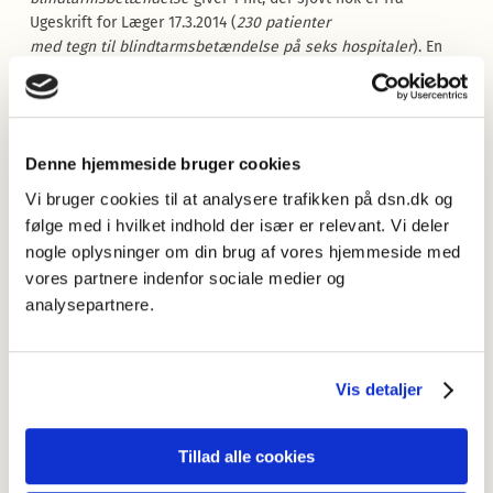
Ugeskrift for Læger 17.3.2014 (
230 patienter
med tegn til blindtarmsbetændelse på seks hospitaler
). En
søgning på
tegn på blindtarmsbetændelse
gav 38 hits.
Også forbindelsen
er tegn til
giver flere hits fra lægefaglige
tidsskrifter og lignende i Infomedia, fx dette fra
sundhedspolitisktidsskrift.dk 11.2.2022:
Sundhedsstyrelsen
Denne hjemmeside bruger cookies
planlægger nu en afrunding af vaccinationsprogrammet for
Vi bruger cookies til at analysere trafikken på dsn.dk og
covid-19. Det sker på grund af den meget store beskyttende
følge med i hvilket indhold der især er relevant. Vi deler
immunitet i befolkningen, og fordi der er tegn til, at den
nogle oplysninger om din brug af vores hjemmeside med
tredje vinterbølge bøjer af og foråret er på vej
.
vores partnere indenfor sociale medier og
Der er dog også eksempler fra andre fagområder, fx dette fra
analysepartnere.
Effektivt Landbrug 5.1.2022:
Dermed ikke sagt, at det er en ny
krise, vi står overfor, men der er tegn til, at vi kan stå overfor
en ny og større nedadgående korrektion i OMXC25
.
Vis detaljer
Noget kunne tyde på at
tegn til
er en form for fagsprog. I
almensproget er
tegn på
dog det mest udbredte – og derfor
Tillad alle cookies
det vi vil anbefale.