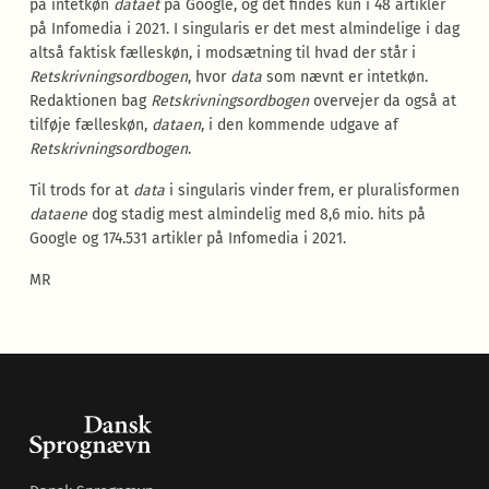
på intetkøn
dataet
på Google, og det findes kun i 48 artikler
på Infomedia i 2021. I singularis er det mest almindelige i dag
altså faktisk fælleskøn, i modsætning til hvad der står i
Retskrivningsordbogen
, hvor
data
som nævnt er intetkøn.
Redaktionen bag
Retskrivningsordbogen
overvejer da også at
tilføje fælleskøn,
dataen
, i den kommende udgave af
Retskrivningsordbogen
.
Til trods for at
data
i singularis vinder frem, er pluralisformen
dataene
dog stadig mest almindelig med 8,6 mio. hits på
Google og 174.531 artikler på Infomedia i 2021.
MR