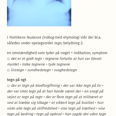
I
Politikens Nudansk Ordbog
med etymologi står der bl.a.
således under opslagsordet
tegn
, betydning 2:
en omstændighed som tyder på noget = indikation, symptom
◇
det er et godt tegn • tegnene fortalte at hun var blevet
myrdet • tolke tegnene • tyde tegnene
◇
livstegn • sundhedstegn • svaghedstegn
tegn på ngt
◇
der er tegn på blodforgiftning • der var ikke tegn på liv •
der var intet tegn på at han havde været der • en snegl på
vejen er tegn på regn • der er flere tegn på at militæret er
ved at trække sig tilbage • et sikkert tegn på kvalitet • hun
viste alle tegn på utilfredshed • vise tegn på træthed • vise
tegn på bedring • tegn på opbrud • han sagde det uden tegn