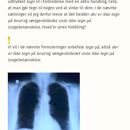
udtrykket
tegn til
i forbindelse med en aktiv handling, f.eks.
at man gør tegn
til
nogen ved at vinke til dem. I de nævnte
sætninger vil jeg derfor mene at det hedder
der er ikke tegn
på brud
og
røntgenbilledet viste ikke tegn på
lungebetændelse
. Hvad er jeres holdning?
!
Vi vil i de nævnte formuleringer anbefale
tegn på
, altså
der
er ikke tegn på brud
og
røntgenbilledet viste ikke tegn på
lungebetændelse
.