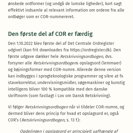
ønskede ordformer (og undgå de lumske ligheder), kort sagt
effektivt indsamle al relevant information om ordene fra alle
ordbøger som er COR-nummereret.
Den første del af COR er færdig
Den 1.10.2022 blev første del af Det Centrale Ordregister
udgivet (kan frit downloades fra https://ordregister.dk). Den
første udgave dækker hele
Retskrivningsordbogen
, dvs.
forsyner alle
Retskrivningsordbogen
s opslagsord (lemmaer)
og bøjningsformer med COR-numre. Allerede denne version
kan indbygges i sprogteknologiske programmer og sikre at fx
stavekorrektur, undervisningsmidler, søgemaskiner og kunstig
intelligens bliver 100 % kompatible med den danske
skriftnorm (som fastlagt i Lov om Dansk Retskrivning).
Vi følger
Retskrivningsordbogen
når vi tildeler COR-numre, og
dermed bliver dens princip for hvad et opslagsord er, også
COR’s (
Retskrivningsordbogen
, s. 13 f.):
Opdelingen i opslagsord er principielt uafhængig af