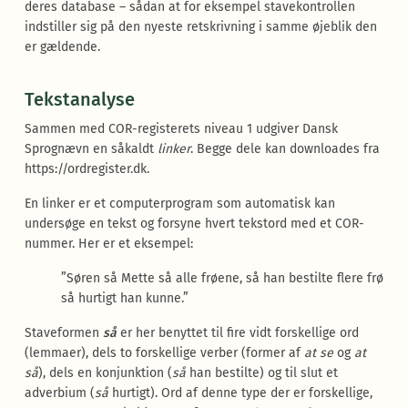
deres database – sådan at for eksempel stavekontrollen
indstiller sig på den nyeste retskrivning i samme øjeblik den
er gældende.
Tekstanalyse
Sammen med COR-registerets niveau 1 udgiver Dansk
Sprognævn en såkaldt
linker
. Begge dele kan downloades fra
https://ordregister.dk.
En linker er et computerprogram som automatisk kan
undersøge en tekst og forsyne hvert tekstord med et COR-
nummer. Her er et eksempel:
”Søren så Mette så alle frøene, så han bestilte flere frø
så hurtigt han kunne.”
Staveformen
så
er her benyttet til fire vidt forskellige ord
(lemmaer), dels to forskellige verber (former af
at se
og
at
så
), dels en konjunktion (
så
han bestilte) og til slut et
adverbium (
så
hurtigt). Ord af denne type der er forskellige,