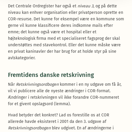
Det Centrale Ordregister har også et
niveau 3
, og på dette
niveau kan enhver organisation eller privatperson oprette en
COR-resurse. Det kunne for eksempel være en kommune som
gerne vil kunne klassificere deres indkomne mails efter
emne; det kunne også være et hospital eller et
højteknologisk firma med et specialiseret fagsprog der skal
understøttes med stavekontrol. Eller det kunne måske være
en privat kaninavler der har brug for at holde styr på sine
avlskategorier.
Fremtidens danske retskrivning
Når
Retskrivningsordbogen
kommer i en ny udgave om få år,
vil vi publicere alle de nyeste ændringer i COR-format.
Ændringer i retskrivningen vil ikke forandre COR-nummeret
for et givent opslagsord (lemma).
Hvad betyder det konkret? Lad os forestille os at COR
allerede havde eksisteret i 2001 da den 3. udgave af
Retskrivningsordbogen
blev udgivet. En af ændringerne i