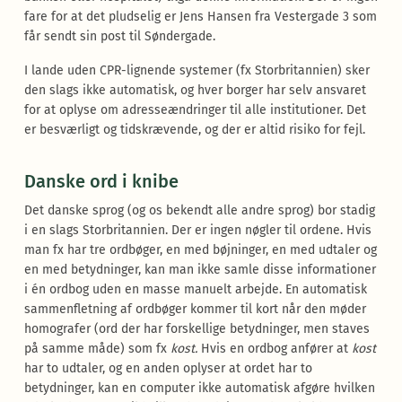
fare for at det pludselig er Jens Hansen fra Vestergade 3 som
får sendt sin post til Søndergade.
I lande uden CPR-lignende systemer (fx Storbritannien) sker
den slags ikke automatisk, og hver borger har selv ansvaret
for at oplyse om adresseændringer til alle institutioner. Det
er besværligt og tidskrævende, og der er altid risiko for fejl.
Danske ord i knibe
Det danske sprog (og os bekendt alle andre sprog) bor stadig
i en slags Storbritannien. Der er ingen nøgler til ordene. Hvis
man fx har tre ordbøger, en med bøjninger, en med udtaler og
en med betydninger, kan man ikke samle disse informationer
i én ordbog uden en masse manuelt arbejde. En automatisk
sammenfletning af ordbøger kommer til kort når den møder
homografer (ord der har forskellige betydninger, men staves
på samme måde) som fx
kost.
Hvis en ordbog anfører at
kost
har to udtaler, og en anden oplyser at ordet har to
betydninger, kan en computer ikke automatisk afgøre hvilken