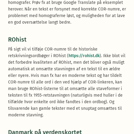
homografer. Prøv fx at bruge Google Translate på eksemplet
herover. Når en tekst er forsynet med korrekte COR-numre, er
problemet med homograferne løst, og muligheden for at lave
en god oversættelse langt bedre.
ROhist
På sigt vil vi tilføje COR-numre til de historiske
retskrivningsordbøger i ROhist (
https://rohist.dk
). Ikke blot vil
det forbedre kvaliteten af ROhist, men det bliver også muligt
automatisk at omsætte stavningen af en tekst til en ældre
eller nyere. Hvis man fx har en moderne tekst og har tildelt
COR-numre til alle ord i den ved hjælp af COR-linkeren, kan
man bruge ROhist-listerne til at omsætte alle staveformer i
teksten til fx 1955-retstavningen (naturligvis med huller i de
tilfælde hvor enkelte ord ikke fandtes i den ordbog). Og
tilsvarende kan gamle tekster med et snuptag omsættes til
moderne stavning.
Danmark på verdenskortet