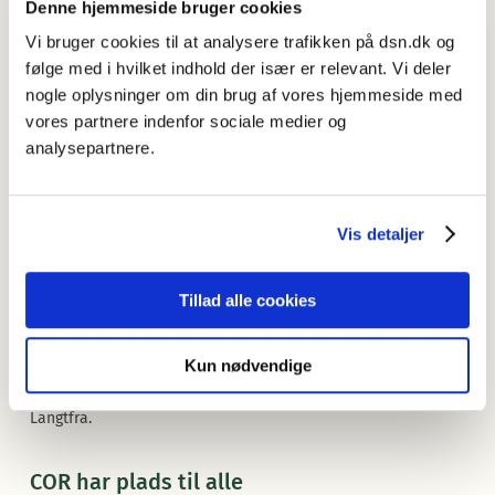
Denne hjemmeside bruger cookies
Vi bruger cookies til at analysere trafikken på dsn.dk og
COR’s niveau 2 vil med tiden vokse når flere og flere
ordresurser kobles på. Man vil efterhånden kunne finde en
følge med i hvilket indhold der især er relevant. Vi deler
mængde andre informationer som ikke er med i
nogle oplysninger om din brug af vores hjemmeside med
Retskrivningsordbogen
, fx oplysninger om fagord,
vores partnere indenfor sociale medier og
fremmedord, navne og ord der er dukket op i det danske
analysepartnere.
sprog for nylig. Desuden er det i niveau 2 at man skal søge
oplysning om ordenes betydning, udtale, anvendelser,
historiske brug og meget andet.
Vis detaljer
Hvem kan så bidrage med ordresurser til COR’s niveau 2? Det
kan de professionelle sprogmiljøer i Danmark som er
Tillad alle cookies
udpeget af Kulturministeriet til Dansk Sprognævns
repræsentantskab
.
Kun nødvendige
Betyder det så at ingen andre end de professionelle
sprogmiljøer kan gøre deres sprogresurser COR-kompatible?
Langtfra.
COR har plads til alle