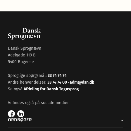
Dansk Sprognævn
Adelgade 119 B
5400 Bogense
Sproglige spørgsmål:
33 74 74 74
Andre henvendelser:
33 74 74 00
·
adm@dsn.dk
Se også
Afdeling for Dansk Tegnsprog
Vi findes også på sociale medier
ORDBØGER