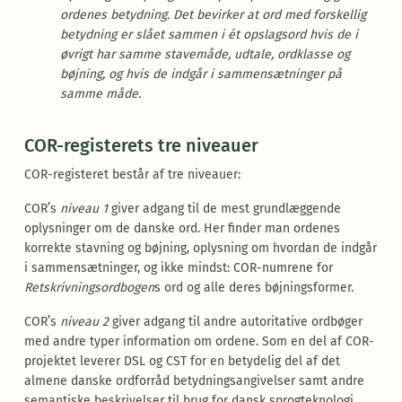
ordenes betydning. Det bevirker at ord med forskellig
betydning er slået sammen i ét opslagsord hvis de i
øvrigt har samme stavemåde, udtale, ordklasse og
bøjning, og hvis de indgår i sammensætninger på
samme måde.
COR-registerets tre niveauer
COR-registeret består af tre niveauer:
COR’s
niveau 1
giver adgang til de mest grundlæggende
oplysninger om de danske ord. Her finder man ordenes
korrekte stavning og bøjning, oplysning om hvordan de indgår
i sammensætninger, og ikke mindst: COR-numrene for
Retskrivningsordbogen
s ord og alle deres bøjningsformer.
COR’s
niveau 2
giver adgang til andre autoritative ordbøger
med andre typer information om ordene. Som en del af COR-
projektet leverer DSL og CST for en betydelig del af det
almene danske ordforråd betydningsangivelser samt andre
semantiske beskrivelser til brug for dansk sprogteknologi.