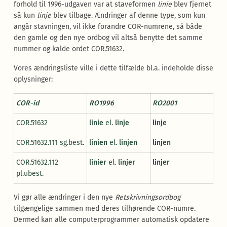
forhold til 1996-udgaven var at staveformen
linie
blev fjernet
så kun
linje
blev tilbage. Ændringer af denne type, som kun
angår stavningen, vil ikke forandre COR-numrene, så både
den gamle og den nye ordbog vil altså benytte det samme
nummer og kalde ordet COR.51632.
Vores ændringsliste ville i dette tilfælde bl.a. indeholde disse
oplysninger:
COR-id
RO1996
RO2001
COR.51632
linie
el.
linje
linje
COR.51632.111 sg.best.
linien
el.
linjen
linjen
COR.51632.112
linier
el.
linjer
linjer
pl.ubest.
Vi gør alle ændringer i den nye
Retskrivningsordbog
tilgængelige sammen med deres tilhørende COR-numre.
Dermed kan alle computerprogrammer automatisk opdatere