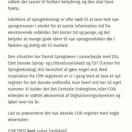
udtale der svarer til hvilken betydning, og den skal have
hjælp.
Udviklere af sprogteknologi er ofte nødt til at lave helt nye
sprogresurser i stedet for at samle information ind fra
eksisterende ordkilder. Det koster tid og penge, og det
betyder at mange gode ideer til nye sprogprodukter dør i
fødslen og aldrig når til marked.
Den situation har Dansk Sprognævn i samarbejde med DSL
(Det Danske Sprog- og Litteraturselskab) og CST (Center for
Sprogteknologi, KU) besluttet at gøre noget ved. Med
inspiration fra CPR-registeret er vi i gang med at lave et nyt
register for det danske ordforråd, hvor hvert ord har sit eget
nummer. Vi kalder det Det Centrale Ordregister, eller COR.
Arbejdet er støttet økonomisk af Digitaliseringsstyrelsen og
løber over tre år.
Lad os præsentere det nye danske COR-register med nogle
eksempler:
COR.77837
kost
subst.
[redskab]