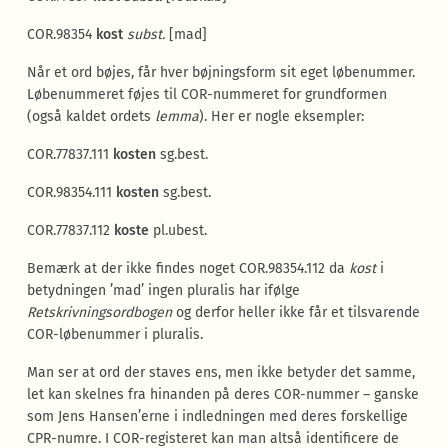
COR.98354
kost
subst.
[mad]
Når et ord bøjes, får hver bøjningsform sit eget løbenummer.
Løbenummeret føjes til COR-nummeret for grundformen
(også kaldet ordets
lemma
). Her er nogle eksempler:
COR.77837.111
kosten
sg.best.
COR.98354.111
kosten
sg.best.
COR.77837.112
koste
pl.ubest.
Bemærk at der ikke findes noget COR.98354.112 da
kost
i
betydningen ’mad’ ingen pluralis har ifølge
Retskrivningsordbogen
og derfor heller ikke får et tilsvarende
COR-løbenummer i pluralis.
Man ser at ord der staves ens, men ikke betyder det samme,
let kan skelnes fra hinanden på deres COR-nummer – ganske
som Jens Hansen’erne i indledningen med deres forskellige
CPR-numre. I COR-registeret kan man altså identificere de