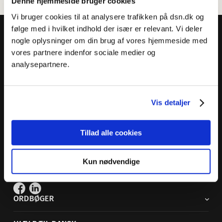
Denne hjemmeside bruger cookies
Vi bruger cookies til at analysere trafikken på dsn.dk og
følge med i hvilket indhold der især er relevant. Vi deler
nogle oplysninger om din brug af vores hjemmeside med
vores partnere indenfor sociale medier og
analysepartnere.
Dansk Sprognævn
Adelgade 119 B
5400 Bogense
Vis detaljer
Sproglige spørgsmål:
33 74 74 74
Tillad alle cookies
Andre henvendelser:
33 74 74 00
·
adm@dsn.dk
Se også
Afdeling for Dansk Tegnsprog
Kun nødvendige
Vi findes også på sociale medier
ORDBØGER