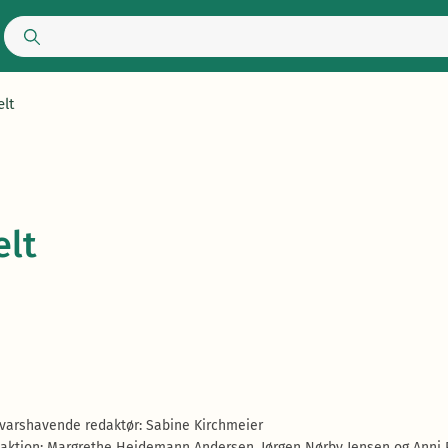
lt
elt
varshavende redaktør: Sabine Kirchmeier
aktion: Margrethe Heidemann Andersen, Jørgen Nørby Jensen og Anni