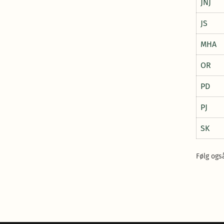
JNJ
JS
MHA
OR
PD
PJ
SK
Følg og