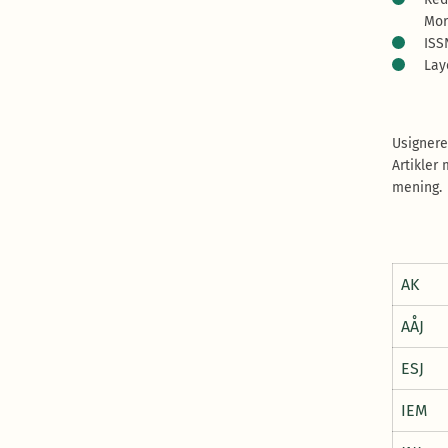
Mor
ISS
Lay
Usignere
Artikler
mening.
AK
AÅJ
ESJ
IEM