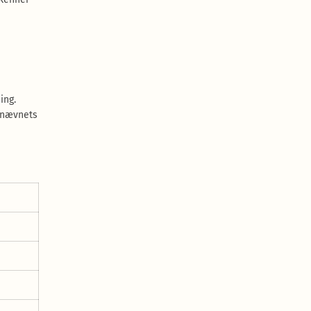
ing.
ognævnets