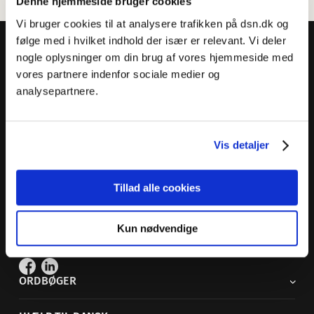
Denne hjemmeside bruger cookies
Vi bruger cookies til at analysere trafikken på dsn.dk og
følge med i hvilket indhold der især er relevant. Vi deler
nogle oplysninger om din brug af vores hjemmeside med
vores partnere indenfor sociale medier og
analysepartnere.
Dansk Sprognævn
Adelgade 119 B
5400 Bogense
Vis detaljer
Sproglige spørgsmål:
33 74 74 74
Tillad alle cookies
Andre henvendelser:
33 74 74 00
·
adm@dsn.dk
Se også
Afdeling for Dansk Tegnsprog
Kun nødvendige
Vi findes også på sociale medier
ORDBØGER