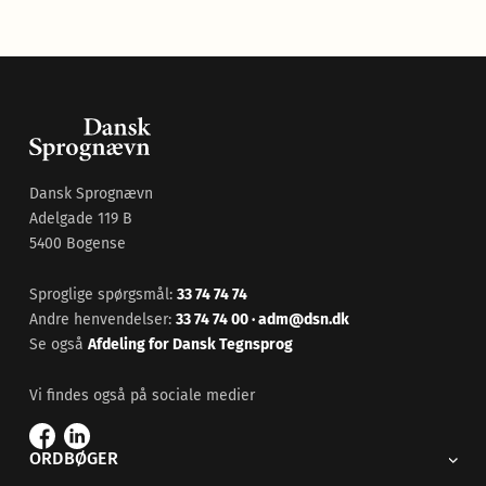
Dansk Sprognævn
Adelgade 119 B
5400 Bogense
Sproglige spørgsmål:
33 74 74 74
Andre henvendelser:
33 74 74 00
·
adm@dsn.dk
Se også
Afdeling for Dansk Tegnsprog
Vi findes også på sociale medier
ORDBØGER