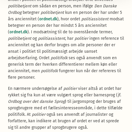
politibetjent
om sådan en person, men ifølge
Den Danske
Ordbog
betegner
politibetjent
kun en person der har under 5
års anciennitet (
ordnet.dk
), hvor ordet
politiassistent
modsat
betegner en person der har mindst 5 års anciennitet
(
ordnet.dk
). I modsætning til de to ovenstående termer,
politibetjent
og
politiassistent
, har
politier
ingen reference til
anciennitet og kan derfor bruges om alle personer der er
ansat i politiet til politimæssigt arbejde uanset
arbejdserfaring. Ordet
politifolk
ses også anvendt som en
generisk term der hverken differentierer mellem køn eller
anciennitet, men
politifolk
fungerer kun når der refereres til
flere personer.
En nærmere undersøgelse af
politier
viser altså at ordet har
rykket sig fra kun at være vulgært sprog eller barnesprog (jf.
Ordbog over det danske Sprog
) til jargonsprog der bruges af
sprogbrugere med et fællesinteresseområde, i dette tilfælde
politifolk. At
politier
også ses anvendt af journalister og
forfattere, kan indikere at brugen af ordet er ved at sprede
sig til andre grupper af sprogbrugere også.