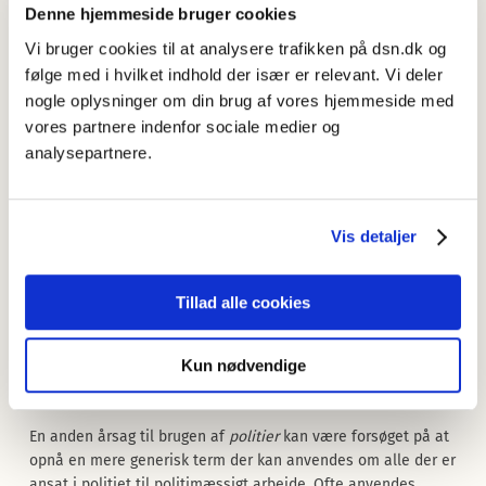
Denne hjemmeside bruger cookies
rette jargon i deres krimibøger (JydskeVestkysten Esbjerg,
19.09.2020).
Vi bruger cookies til at analysere trafikken på dsn.dk og
følge med i hvilket indhold der især er relevant. Vi deler
Der kan være flere årsager til brugen af
politier
, sådan som
nogle oplysninger om din brug af vores hjemmeside med
det også nævnes i magasinet Dansk Politi fra juni 2022. En af
vores partnere indenfor sociale medier og
dem kan være forsøget på at kønsneutralisere
analysepartnere.
fagbetegnelsen
politimand
. Vi har tidligere set eksempler på
at adjektiver som
kvindelig
bliver tilføjet til fagbetegnelser
der slutter på -
mand
, f.eks.
kvindelig
politimand
, og også den
anden vej rundt, f.eks.
mandlig sygeplejerske
. Problemet er
Vis detaljer
blot at adjektiverne
kvindelig
og
mandlig
i de nævnte
eksempler ikke kønsneutraliserer, men snarere
kønsspecificerer, altså tydeliggør at der er tale om en kvinde
Tillad alle cookies
(der er politimand) og en mand (der er sygeplejerske).
Fordelen ved
politier
er at der ikke er nogen eksplicitte
Kun nødvendige
kønnede konnotationer, hvorfor ordet kan bruges af alle og
om alle uden en kønsspecificerende attribut.
En anden årsag til brugen af
politier
kan være forsøget på at
opnå en mere generisk term der kan anvendes om alle der er
ansat i politiet til politimæssigt arbejde. Ofte anvendes