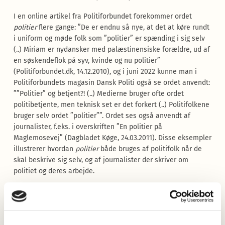
I en online artikel fra Politiforbundet forekommer ordet
politier
flere gange: ”De er endnu så nye, at det at køre rundt
i uniform og møde folk som ”politier” er spænding i sig selv
(..) Miriam er nydansker med palæstinensiske forældre, ud af
en søskendeflok på syv, kvinde og nu politier”
(Politiforbundet.dk, 14.12.2010), og i juni 2022 kunne man i
Politiforbundets magasin Dansk Politi også se ordet anvendt:
””Politier” og betjent?! (..) Medierne bruger ofte ordet
politibetjente, men teknisk set er det forkert (..) Politifolkene
bruger selv ordet ”politier””. Ordet ses også anvendt af
journalister, f.eks. i overskriften ”En politier på
Maglemosevej” (Dagbladet Køge, 24.03.2011). Disse eksempler
illustrerer hvordan
politier
både bruges af politifolk når de
skal beskrive sig selv, og af journalister der skriver om
politiet og deres arbejde.
Ordet er også at finde i Lisbeth Zornig og Mikael Lindholms
krimier, hvor
politier
bruges om en
politibetjent.
Forfatterparret forklarer at da politifolkene selv kalder sig for
politier
, har de valgt at anvende netop det ord for at få den