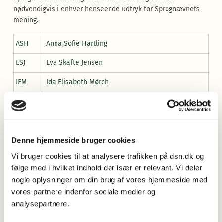
nødvendigvis i enhver henseende udtryk for Sprognævnets
mening.
ASH
Anna Sofie Hartling
ESJ
Eva Skafte Jensen
IEM
Ida Elisabeth Mørch
JS
Jørgen Schack
KLD
Kirsten Lindø Dolberg-Møller
MHA
Margrethe Heidemann Andersen
Denne hjemmeside bruger cookies
Vi bruger cookies til at analysere trafikken på dsn.dk og
MN
Michael Nguyen
følge med i hvilket indhold der især er relevant. Vi deler
MR
Marianne Rathje
nogle oplysninger om din brug af vores hjemmeside med
vores partnere indenfor sociale medier og
PJH
Peter Juel Henrichsen
analysepartnere.
THA
Thomas Hestbæk Andersen