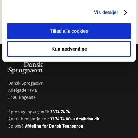
TW
Thomas Widmann
Vis detaljer
Følg også Dansk Sprognævn på
LinkedIn
og på
Facebook
.
Tillad alle cookies
Kun nødvendige
Dansk Sprognævn
Adelgade 119 B
5400 Bogense
Sproglige spørgsmål:
33 74 74 74
Andre henvendelser:
33 74 74 00
·
adm@dsn.dk
Se også
Afdeling for Dansk Tegnsprog