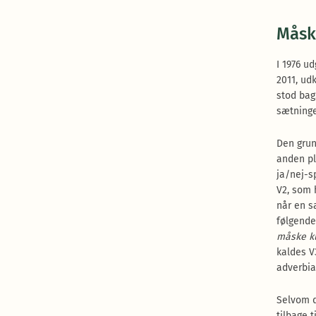
Måske
I 1976 u
2011, ud
stod bag.
sætning
Den grun
anden pl
ja/nej-
V2, som 
når en 
følgend
måske k
kaldes V
adverbia
Selvom d
tilbage t