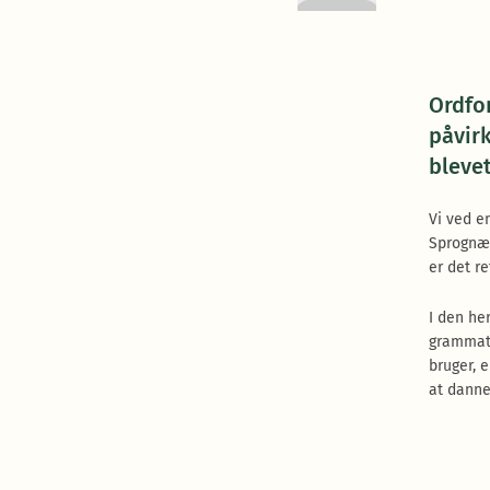
Ordfo
påvir
bleve
Vi ved e
Sprognæv
er det r
I den he
grammati
bruger, 
at danne