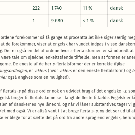
222
1.740
11 %
dansk
1
9.680
< 1 %
dansk
 ordene forekommer så få gange at procenttallet ikke siger særlig me
 at de forekommer, viser at engelsk har vundet indpas i visse dansker
g. Der er også en del af ordene hvor
s
-flertalsformen er så udbredt at
 være tale om sjældne, enkeltstående tilfælde, men at formen er ane
gerne. De eneste af de her
s
-flertalsformer der er korrekte ifølge
ningsordbogen
, er
viklers
(hvor
viklers
er den eneste flertalsform) og
bl
nier
også angives som en mulighed).
 flertals-
s
på disse ord er nok en udvidet brug af det engelske
-s
, so
elsk bruger til flertalsdannelse i langt de fleste tilfælde. Engelsk er ki
elen af danskernes nye låneord, og når vi låner substantiver, tager vi 
s
’et med også. Vi er altså vant til at bruge flertals-
s
, og det ser ud til at
kke er blege for at sætte det på ord fra andre sprog end engelsk, herun