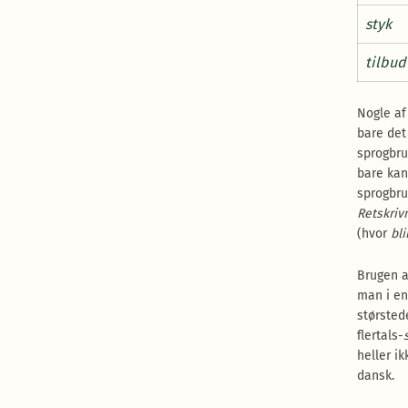
styk
tilbud
Nogle af
bare det
sprogbru
bare kan
sprogbru
Retskriv
(hvor
bli
Brugen af
man i eng
størsted
flertals-
heller i
dansk.