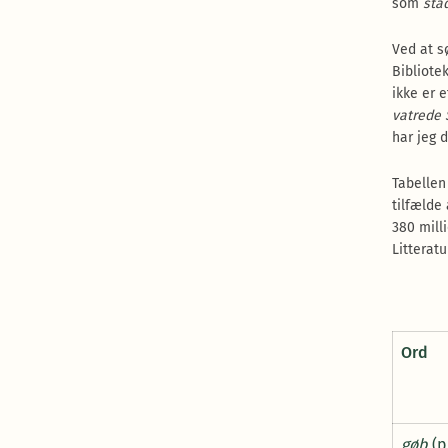
som
sta
Ved at s
Bibliotek
ikke er 
vatrede 
har jeg 
Tabellen
tilfælde
380 mill
Litteratu
Ord
gøb
(p