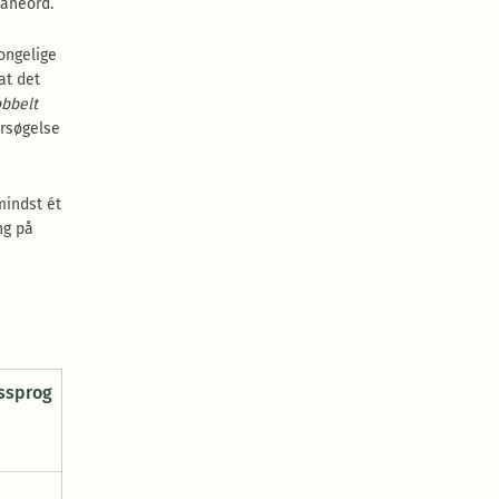
låneord.
ongelige
at det
obbelt
ersøgelse
mindst ét
ng på
ssprog