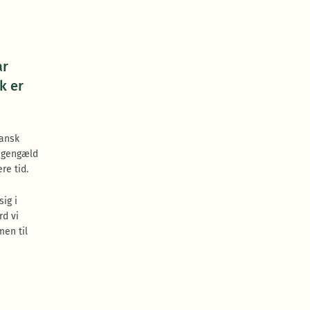
ar
k er
Dansk
l gengæld
re tid.
ig i
rd vi
men til