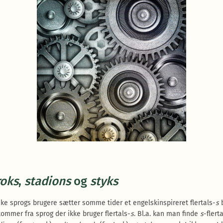
roks
,
stadions
og
styks
ke sprogs brugere sætter somme tider et engelskinspireret flertals-
s
b
kommer fra sprog der ikke bruger flertals-
s
. Bl.a. kan man finde
s
-flert