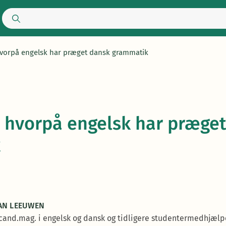
hvorpå engelsk har præget dansk grammatik
 hvorpå engelsk har præge
k
VAN LEEUWEN
er cand.mag. i engelsk og dansk og tidligere studentermedhjæl