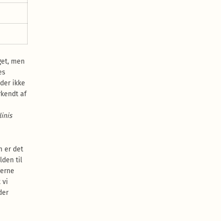
get, men
es
 der ikke
rkendt af
inis
m er det
lden til
gerne
 vi
der