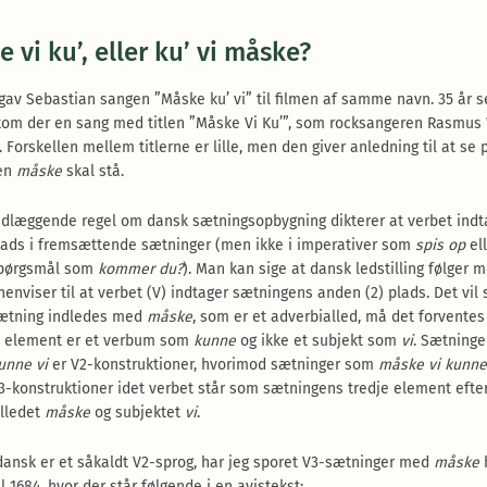
 vi ku’, eller ku’ vi måske?
dgav Sebastian sangen ”Måske ku’ vi” til filmen af samme navn. 35 år s
kom der en sang med titlen ”Måske Vi Ku’”, som rocksangeren Rasmus
 Forskellen mellem titlerne er lille, men den giver anledning til at se 
en
måske
skal stå.
dlæggende regel om dansk sætningsopbygning dikterer at verbet indt
ads i fremsættende sætninger (men ikke i imperativer som
spis op
ell
spørgsmål som
kommer du?
). Man kan sige at dansk ledstilling følger 
henviser til at verbet (V) indtager sætningens anden (2) plads. Det vil 
sætning indledes med
måske
, som er et adverbialled, må det forventes
e element er et verbum som
kunne
og ikke et subjekt som
vi
. Sætning
unne vi
er V2-konstruktioner, hvorimod sætninger som
måske vi kunne
3-konstruktioner idet verbet står som sætningens tredje element efte
lledet
måske
og subjektet
vi
.
ansk er et såkaldt V2-sprog, har jeg sporet V3-sætninger med
måske
il 1684, hvor der står følgende i en avistekst: