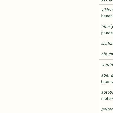
vikler
benen
blini
(
pande
shaba
album
stadi
aber 
(ulem
autob
motorv
polte