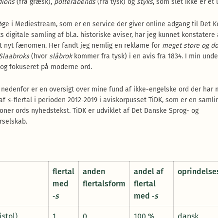
dions
(fra græsk),
polterabends
(fra tysk) og
styks
, som slet ikke er et 
øge i Mediestream, som er en service der giver online adgang til Det K
s digitale samling af bl.a. historiske aviser, har jeg kunnet konstatere 
et nyt fænomen. Her fandt jeg nemlig en reklame for
meget store og d
Slaabroks
(hvor
slåbrok
kommer fra tysk) i en avis fra 1834. I min und
dog fokuseret på moderne ord.
 nedenfor er en oversigt over mine fund af ikke-engelske ord der har 
 af
s
-flertal i perioden 2012-2019 i aviskorpusset TiDK, som er en samli
ioner ords nyhedstekst. TiDK er udviklet af Det Danske Sprog- og
rselskab.
flertal
anden
andel af
oprindelse
med
flertalsform
flertal
‑
s
med
‑s
istol)
1
0
100 %
dansk