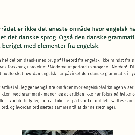
rrådet er ikke det eneste område hvor engelsk h
ket det danske sprog. Også den danske grammati
t beriget med elementer fra engelsk.
n hel del om danskernes brug af låneord fra engelsk, ikke mindst fra 
ns forskning i projektet "Moderne importord i sprogene i Norden". Ti
et uudforsket hvordan engelsk har påvirket den danske grammatik i nye
r artikel vil jeg gennemgå fire områder hvor engelskpåvirkningen viser s
kken. Med grammatik mener jeg at artiklen ikke har fokus på hvilke o
eller hvad de betyder, men at fokus er på hvordan orddele sættes sam
 ord, og hvordan ord sættes sammen til at danne sætninger.