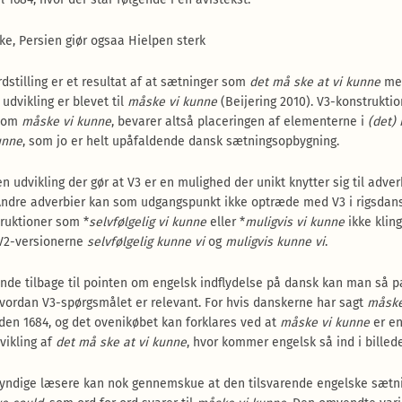
ke, Persien giør ogsaa Hielpen sterk
dstilling er et resultat af at sætninger som
det må ske at vi kunne
me
udvikling er blevet til
måske vi kunne
(Beijering 2010). V3-konstrukti
 som
måske vi kunne
, bevarer altså placeringen af elementerne i
(det)
kunne
, som jo er helt upåfaldende dansk sætningsopbygning.
n udvikling der gør at V3 er en mulighed der unikt knytter sig til adver
Andre adverbier kan som udgangspunkt ikke optræde med V3 i rigsdans
ruktioner som *
selvfølgelig vi kunne
eller *
muligvis vi kunne
ikke kling
V2-versionerne
selvfølgelig kunne vi
og
muligvis kunne vi
.
ende tilbage til pointen om engelsk indflydelse på dansk kan man så 
vordan V3-spørgsmålet er relevant. For hvis danskerne har sagt
måske
den 1684, og det ovenikøbet kan forklares ved at
måske vi kunne
er e
vikling af
det må ske at vi kunne
, hvor kommer engelsk så ind i billed
yndige læsere kan nok gennemskue at den tilsvarende engelske sætni