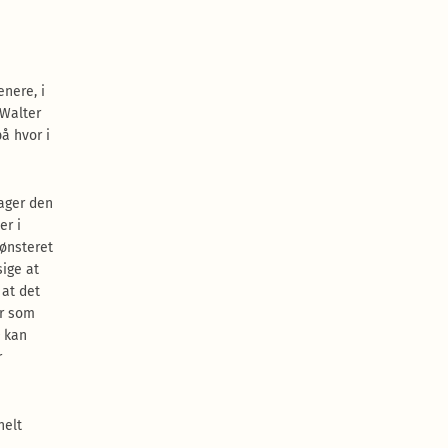
enere, i
 Walter
på hvor i
ager den
er i
mønsteret
sige at
 at det
er som
kan
r
helt