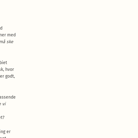
d
oner med
 må ske
biet
k, hvor
er godt,
passende
 vi
n
et?
ng er