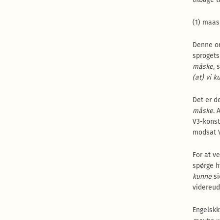
(1) maas
Denne or
sprogets 
måske
,
(at) vi 
Det er de
måske
. 
V3-konst
modsat 
For at v
spørge h
kunne
si
videreud
Engelskk