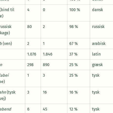
(bind til
4
0
100 %
dansk
e)
russisk
80
2
98 %
russisk
kage)
b
(ven)
2
1
67 %
arabisk
1.076
1.846
37 %
latin
on
298
890
25 %
græsk
dabei
1
3
25 %
tysk
pe)
ahn
(tysk
3
16
16 %
tysk
ej)
rabend
6
45
12 %
tysk