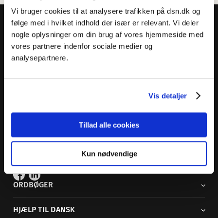
Vi bruger cookies til at analysere trafikken på dsn.dk og
følge med i hvilket indhold der især er relevant. Vi deler
nogle oplysninger om din brug af vores hjemmeside med
vores partnere indenfor sociale medier og
analysepartnere.
Dansk Sprognævn
Adelgade 119 B
5400 Bogense
Vis detaljer
Sproglige spørgsmål:
33 74 74 74
Andre henvendelser:
33 74 74 00
·
adm@dsn.dk
Tillad alle cookies
Se også
Afdeling for Dansk Tegnsprog
Kun nødvendige
Vi findes også på sociale medier
ORDBØGER
HJÆLP TIL DANSK