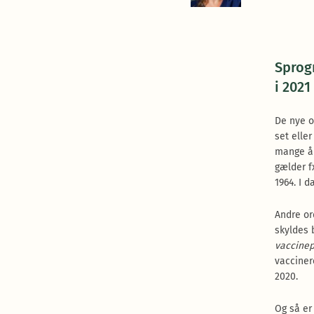
Sprog
i 202
De nye o
set eller
mange år
gælder 
1964. I 
Andre or
skyldes 
vaccine
vacciner
2020.
Og så er