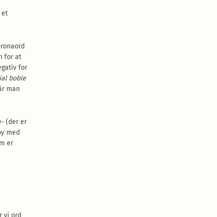
 et
oronaord
 for at
gativ for
ial boble
når man
e-
(der er
by med
om er
 vi ord