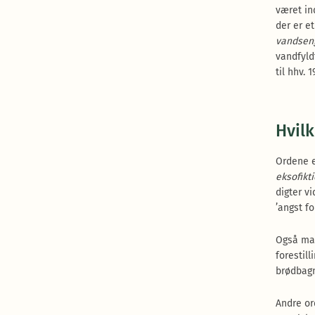
været in
der er e
vandse
vandfyld
til hhv. 
Hvilk
Ordene e
eksofikt
digter vi
’angst fo
Også mag
forestil
brødbagn
Andre or