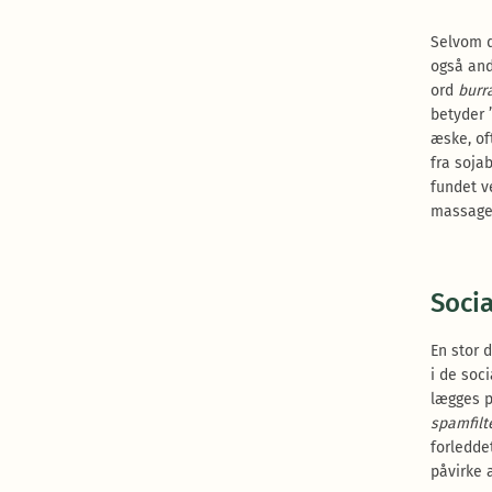
Selvom de
også and
ord
burr
betyder ’
æske, of
fra soja
fundet v
massage
Soci
En stor 
i de soc
lægges p
spamfilt
forledde
påvirke 