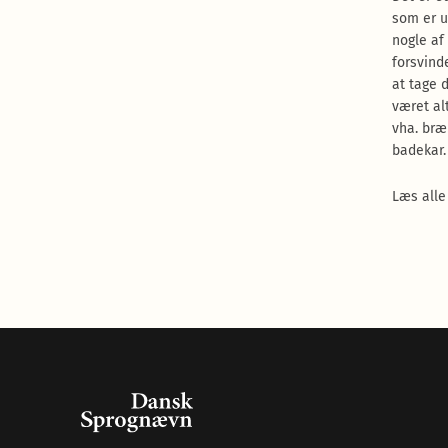
som er u
nogle af
forsvind
at tage 
været al
vha. bræ
badekar.
Læs alle