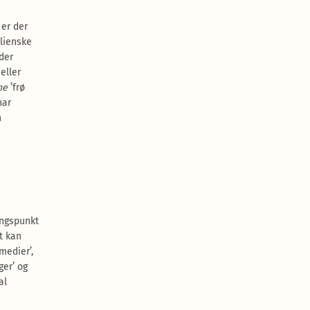
 er der
alienske
 der
eller
ne
’frø
har
n
angspunkt
t kan
medier’,
er’ og
al