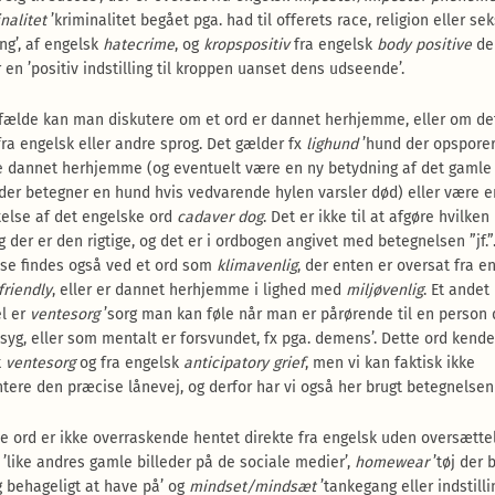
nalitet
’kriminalitet begået pga. had til offerets race, religion eller se
ng’, af engelsk
hatecrime
, og
kropspositiv
fra engelsk
body positive
de
 en ’positiv indstilling til kroppen uanset dens udseende’.
tilfælde kan man diskutere om et ord er dannet herhjemme, eller om de
fra engelsk eller andre sprog. Det gælder fx
lighund
’hund der opsporer 
 dannet herhjemme (og eventuelt være en ny betydning af det gamle
 der betegner en hund hvis vedvarende hylen varsler død) eller være e
else af det engelske ord
cadaver dog
. Det er ikke til at afgøre hvilken
ng der er den rigtige, og det er i ordbogen angivet med betegnelsen ”jf.
se findes også ved et ord som
klimavenlig
, der enten er oversat fra e
friendly
, eller er dannet herhjemme i lighed med
miljøvenlig
. Et andet
l er
ventesorg
’sorg man kan føle når man er pårørende til en person 
 syg, eller som mentalt er forsvundet, fx pga. demens’. Dette ord kend
k
ventesorg
og fra engelsk
anticipatory grief
, men vi kan faktisk ikke
ere den præcise lånevej, og derfor har vi også her brugt betegnelsen ”
e ord er ikke overraskende hentet direkte fra engelsk uden oversættel
’like andres gamle billeder på de sociale medier’,
homewear
’tøj der 
 behageligt at have på’ og
mindset/mindsæt
’tankegang eller indstillin