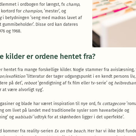
dlemmet i ordbogen for længst, fx
champ
,
t kortord for
champion
, ’mester’, og
ng
i betydningen ’seng med madras lavet af
t gummibeholder’. Disse ord kan dateres
1976 og 1968.
e kilder er ordene hentet fra?
r hentet fra mange forskellige kilder. Nogle stammer fra avislæsning, 
ion/exofiktion
’litteratur der tager udgangspunkt i en kendt persons liv
dere på det’,
reboot
’gendigtning af fx film eller tv-serie’ og
helbredsan
r at være alvorligt syg’.
asiner og blade har været inspiration til nye ord, fx
cottagecore
’rom
ling om livet på landet med traditionelle sysler som havearbejde og
ing’ og
wabisabi
’udtryk for at skønheden ligger i det uperfekte’.
d kommer fra reality-serien
Ex on the beach
. Her har vi ikke blot fund