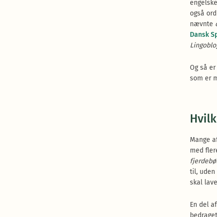
engelske
også or
nævnte
Dansk Sp
Lingoblo
Og så er 
som er m
Hvilk
Mange af
med flere
fjerdeb
til, ude
skal lav
En del a
bedraget 