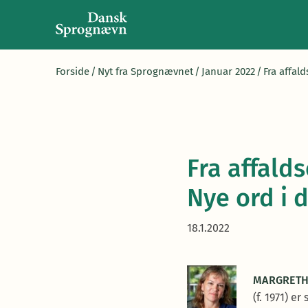
Forside
/
Nyt fra Sprognævnet
/
Januar 2022
/
Fra affald
Fra affalds
Nye ord i d
18.1.2022
MARGRETH
(f. 1971) e