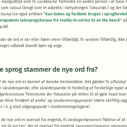
 slangudtryk som fx
cockblocke
’forhindre en anden person i at have 
d som
luksus
(brugt som et adjektiv i betydningen ’luksuriøs’) og det tid
champ
(se også artiklen "
Kan babes og fuckbois bruges i sprogforsk
rognævns talesprogskorpus fra reality-tv-serien Ex on the beach
" p
g.dk
)
.
der de ord vi ser eller hører mere tilfældigt, fx
random
’tilfældig, ikke 
eget udbredt blandt børn og unge.
e sprog stammer de nye ord fra?
 de nye ord er dannet af danske bestanddele. Det gælder fx
affaldsø
 skraldespande, ofte skraldespande til fordeling af forskellige typer af
ølgefeminisme
’feminisme der fokuserer på retten til at gøre hvad man 
n at blive fordømt af andre’ og
studieretningsprojekt
’større skriftlig op
es i 3. g med udgangspunkt i studieretningsfagene’.
f de nye ord er oversat fra engelsk, fx
bedragerfænomen
’følelse af at
sig til succes’, der er oversat fra engelsk
imposter/impostor phenom