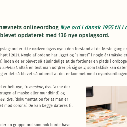
nævnets onlineordbog
Nye ord i dansk 1955 til i 
1 blevet opdateret med 136 nye opslagsord.
pslagsord er ikke nødvendigvis nye i den forstand at de første gang er
 hørt i 2021. Nogle af ordene har ligget og ”simret” i nogle år (måske e
) inden de er blevet så almindelige at de fortjener en plads i ordboge
fx
selvtest
, altså en test man udfører på sig selv, som faktisk kan dater
dag er det så blevet så udbredt at det er kommet med i nyordsordbogen
d er helt nye, fx
maskne
, dvs. ’akne der
brugen af maske eller mundbind’, og
pas
, dvs. ’dokumentation for at man er
et mod corona’. De kan begge dateres til
 der en gruppe ord som nok burde have