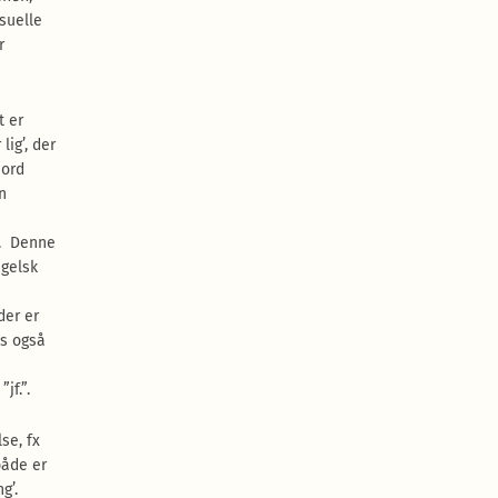
ksuelle
r
t er
lig’, der
 ord
n
”. Denne
ngelsk
der er
es også
jf.”.
se, fx
både er
g’.