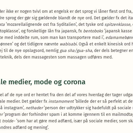
r ikke er nogen tvivl om at engelsk er det sprog vi låner flest ord fra,
re sprog der gør sig gældende blandt de nye ord. Det gælder fx det it
ata
’mozarellalignende ost fra Syditalien’, det tyske ord
spitzenklasse
,
topklasse’, og forskellige lån fra japansk, fx
bentoboks
’japansk kasse 
te med inddelte rum, som man kan transportere mad i’,
edamamebøn
bønnen’ og det tidligere nævnte
wabisabi
. Også et enkelt kinesisk ord 
ej til de nye opslagsord, nemlig
gua sha/gua-sha
, der dels betegner e
teknik, dels den massagesten som massagen udføres med.
ale medier, mode og corona
del af de nye ord er hentet fra den del af vores hverdag der tager udg
iale medier. Det gælder fx
instamoment
’billede der er så perfekt at de
å instagram’,
nethader
’person der udtrykker sig hadefuldt på sociale 
er
’program der forhindrer spam i at komme igennem til en mailmodtag
t
trolde-
’som har at gøre med adfærd, især på sociale medier, som sk
andres adfærd og mening’.