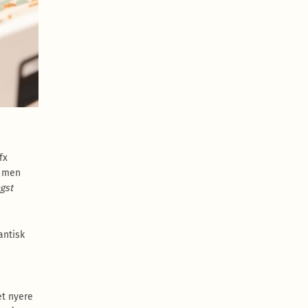
fx
, men
gst
antisk
et nyere