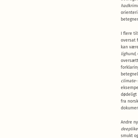
hadkrimi
orienteri
betegner
I flere 
oversat 
kan være
lighund
,
oversætt
forklari
betegnel
climate-
eksempe
dødeligt
fra nors
dokument
Andre ny
deeplike
smukt og