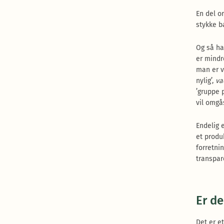
En del o
stykke b
Og så ha
er mindr
man er v
nylig’,
va
’gruppe 
vil omgå
Endelig 
et produ
forretni
transpar
Er de
Det er e