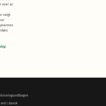
r over at
r valgt
har
opvarmes
endørs
 dag
.
skrivningsordbogen
 ord i dansk