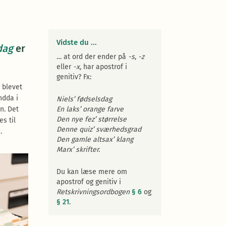
Vidste du ...
dag
er
… at ord der ender på
-s
,
-z
eller
-x,
har apostrof i
genitiv? Fx:
 blevet
ndda i
Niels’ fødselsdag
n. Det
En laks’ orange farve
Den nye fez’ størrelse
es til
Denne quiz’ sværhedsgrad
.
Den gamle altsax’ klang
Marx’ skrifter.
Du kan læse mere om
apostrof og genitiv i
Retskrivningsordbogen
§ 6
og
§ 21
.