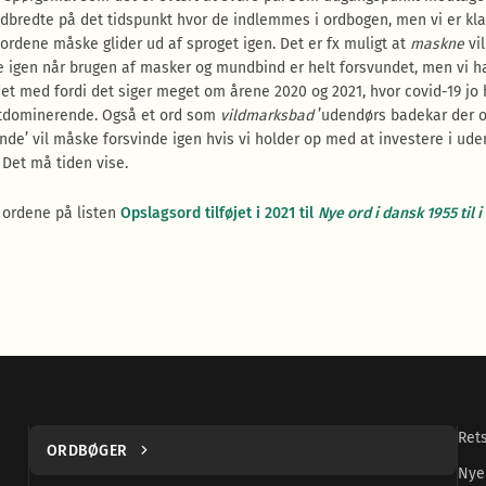
dbredte på det tidspunkt hvor de indlemmes i ordbogen, men vi er kla
 ordene måske glider ud af sproget igen. Det er fx muligt at
maskne
vil
e igen når brugen af masker og mundbind er helt forsvundet, men vi ha
det med fordi det siger meget om årene 2020 og 2021, hvor covid-19 jo 
tdominerende. Også et ord som
vildmarksbad
’udendørs badekar der 
nde’ vil måske forsvinde igen hvis vi holder op med at investere i ud
 Det må tiden vise.
 ordene på listen
Opslagsord tilføjet i 2021 til
Nye ord i dansk 1955 til i
Ret
ORDBØGER
Nye