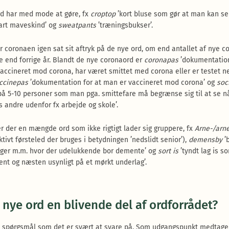
rd har med mode at gøre, fx
croptop
’kort bluse som gør at man kan se
art maveskind’ og
sweatpants
’træningsbukser’.
r coronaen igen sat sit aftryk på de nye ord, om end antallet af nye c
e end forrige år. Blandt de nye coronaord er
coronapas
’dokumentation
accineret mod corona, har været smittet med corona eller er testet ne
ccinepas
’dokumentation for at man er vaccineret mod corona’ og
soc
på 5-10 personer som man pga. smittefare må begrænse sig til at se 
s andre udenfor fx arbejde og skole’.
er der en mængde ord som ikke rigtigt lader sig gruppere, fx
Arne-/arn
ktivt førsteled der bruges i betydningen ’nedslidt senior’),
demensby
’
nger m.m. hvor der udelukkende bor demente’ og
sort is
’tyndt lag is s
ent og næsten usynligt på et mørkt underlag’.
 nye ord en blivende del af ordforrådet?
t spørgsmål som det er svært at svare på. Som udgangspunkt medtager