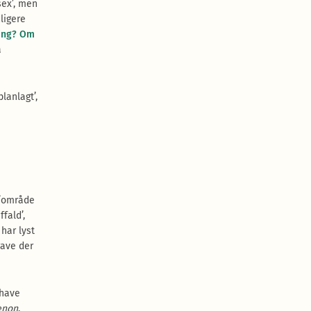
sex’, men
ligere
ning? Om
å
planlagt’,
’område
fald’,
har lyst
gave der
 have
enon
,