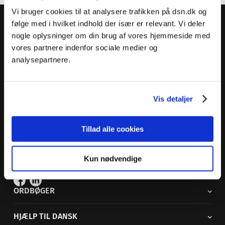
Vi bruger cookies til at analysere trafikken på dsn.dk og
følge med i hvilket indhold der især er relevant. Vi deler
nogle oplysninger om din brug af vores hjemmeside med
vores partnere indenfor sociale medier og
analysepartnere.
Dansk Sprognævn
Adelgade 119 B
5400 Bogense
Vis detaljer
Sproglige spørgsmål:
33 74 74 74
Andre henvendelser:
33 74 74 00
·
adm@dsn.dk
Tillad alle cookies
Se også
Afdeling for Dansk Tegnsprog
Kun nødvendige
Vi findes også på sociale medier
ORDBØGER
HJÆLP TIL DANSK