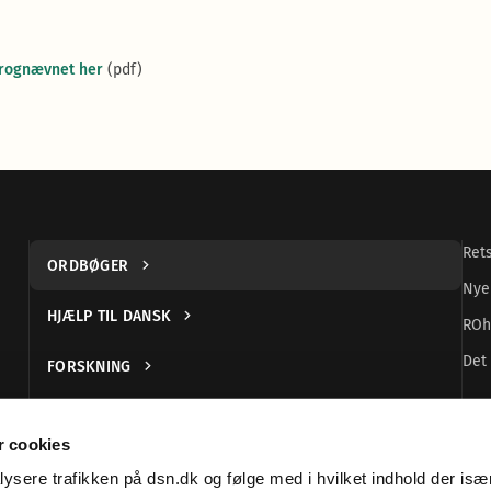
prognævnet her
(pdf)
Ret
ORDBØGER
Nye
HJÆLP TIL DANSK
ROh
Det 
FORSKNING
UDGIVELSER
 cookies
DANSK TEGNSPROG
alysere trafikken på dsn.dk og følge med i hvilket indhold der især