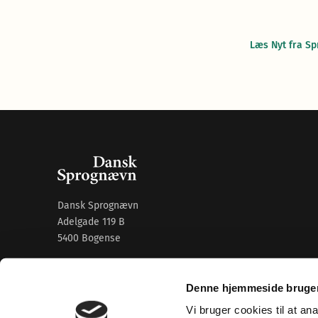
Læs Nyt fra S
Dansk Sprognævn
Adelgade 119 B
5400 Bogense
Sproglige spørgsmål:
33 74 74 74
Denne hjemmeside bruger
Andre henvendelser:
33 74 74 00
·
adm@dsn.dk
Se også
Afdeling for Dansk Tegnsprog
Vi bruger cookies til at an