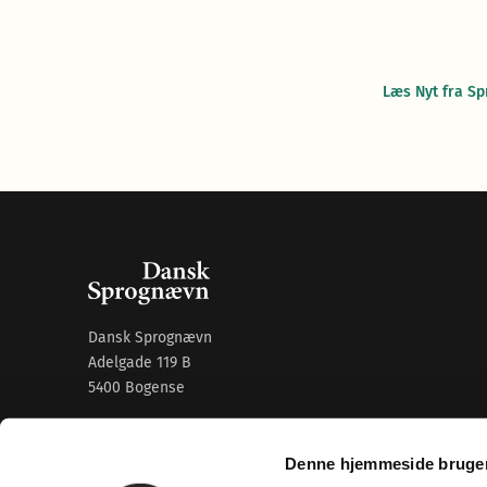
Læs Nyt fra S
Dansk Sprognævn
Adelgade 119 B
5400 Bogense
Sproglige spørgsmål:
33 74 74 74
Denne hjemmeside bruger
Andre henvendelser:
33 74 74 00
·
adm@dsn.dk