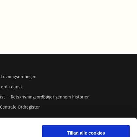
skrivningsordbogen
 ord i dansk
ist — Retskrivningsordbøger gennem historien
Centrale Ordregister
Tillad alle cookies