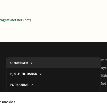
prognævnet her
(pdf)
Ret
ORDBØGER
Nye
HJÆLP TIL DANSK
ROh
Det 
FORSKNING
UDGIVELSER
 cookies
DANSK TEGNSPROG