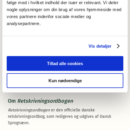
Baglænssøgning genindføres.
følge med i hvilket indhold der især er relevant. Vi deler
Det første søgeresultat udfoldes automatisk.
nogle oplysninger om din brug af vores hjemmeside med
vores partnere indenfor sociale medier og
Knap til kopiering af opslagstekst tilføjes.
analysepartnere.
Knap til kopiering af direkte link til opslag tilføjes.
Alternativformer fremgår nu af listevisningen.
Mere dynamisk terminologi: Grammatiske betegnelser i
Vis detaljer
bl.a. eksempler, glosser (korte betydningsangivelser) og
henvisninger til retskrivningsreglerne svarer nu til den
terminologi der i øvrigt er valgt, dvs. latin eller dansk.
Tillad alle cookies
Når en søgestreng ikke matcher opslagsordet, men en
bøjningsform eller et sammensætningseksempel, angives
Kun nødvendige
matchet under opslagsordet ud for ”fandt:”.
Om
Retskrivningsordbogen
Retskrivningsordbogen
er den officielle danske
retskrivningsordbog, som redigeres og udgives af Dansk
Sprognævn.