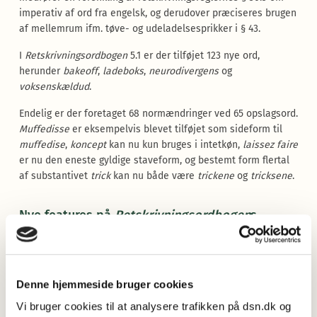
imperativ af ord fra engelsk, og derudover præciseres brugen
af mellemrum ifm. tøve- og udeladelsesprikker i § 43.
I
Retskrivningsordbogen
5.1 er der tilføjet 123 nye ord,
herunder
bakeoff
,
ladeboks
,
neurodivergens
og
voksenskældud
.
Endelig er der foretaget 68 normændringer ved 65 opslagsord.
Muffedisse
er eksempelvis blevet tilføjet som sideform til
muffedise
,
koncept
kan nu kun bruges i intetkøn,
laissez faire
er nu den eneste gyldige staveform, og bestemt form flertal
af substantivet
trick
kan nu både være
trickene
og
tricksene
.
Nye features på
Retskrivningsordbogen
s
hjemmeside
I forbindelse med udgivelsen af
Retskrivningsordbogen
5.1
indføres også en række ændringer og forbedringer på
Denne hjemmeside bruger cookies
Retskrivningsordbogen
s hjemmeside, ro.dsn.dk:
Vi bruger cookies til at analysere trafikken på dsn.dk og