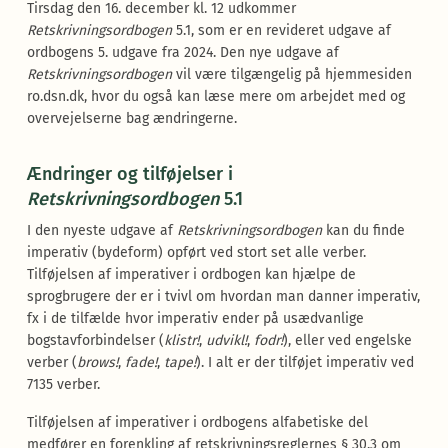
Tirsdag den 16. december kl. 12 udkommer
Retskrivningsordbogen
5.1, som er en revideret udgave af
ordbogens 5. udgave fra 2024. Den nye udgave af
Retskrivningsordbogen
vil være tilgængelig på hjemmesiden
ro.dsn.dk, hvor du også kan læse mere om arbejdet med og
overvejelserne bag ændringerne.
Ændringer og tilføjelser i
Retskrivningsordbogen
5.1
I den nyeste udgave af
Retskrivningsordbogen
kan du finde
imperativ (bydeform) opført ved stort set alle verber.
Tilføjelsen af imperativer i ordbogen kan hjælpe de
sprogbrugere der er i tvivl om hvordan man danner imperativ,
fx i de tilfælde hvor imperativ ender på usædvanlige
bogstavforbindelser (
klistr!
,
udvikl!
,
fodr!
), eller ved engelske
verber (
brows!
,
fade!
,
tape!
). I alt er der tilføjet imperativ ved
7135 verber.
Tilføjelsen af imperativer i ordbogens alfabetiske del
medfører en forenkling af retskrivningsreglernes § 30.3 om