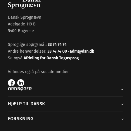
Dansk Sprognævn
Adelgade 119 B
5400 Bogense
Sproglige spørgsmål:
33 74 74 74
Andre henvendelser:
33 74 74 00
·
adm@dsn.dk
Se også
Afdeling for Dansk Tegnsprog
Vi findes også på sociale medier
ORDBØGER
HJÆLP TIL DANSK
FORSKNING