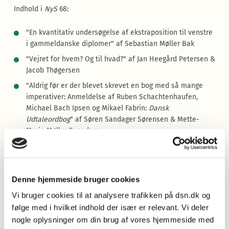
Indhold i
NyS
68:
"En kvantitativ undersøgelse af ekstraposition til venstre
i gammeldanske diplomer" af Sebastian Møller Bak
"Vejret for hvem? Og til hvad?" af Jan Heegård Petersen &
Jacob Thøgersen
"Aldrig før er der blevet skrevet en bog med så mange
imperativer: Anmeldelse af Ruben Schachtenhaufen,
Michael Bach Ipsen og Mikael Fabrin:
Dansk
Udtaleordbog
" af Søren Sandager Sørensen & Mette-
Marie Møller Svendsen
"Små och stora förändringer i den senasta upplagan
av
Retskrivningsordbogen
. Anmälan
av
Retskrivningsordbogen
, 5. udg." af Pär Nilsson
Denne hjemmeside bruger cookies
"Anmälan av
Mange Grublende Dage ere gaaede forud.
Grammatik i 1800-tallet som nøgle til moderne
Vi bruger cookies til at analysere trafikken på dsn.dk og
sprogproblemer
, redigeret af Eva Skafte Jensen & Jørgen
følge med i hvilket indhold der især er relevant. Vi deler
Schack" af David Håkansson.
nogle oplysninger om din brug af vores hjemmeside med