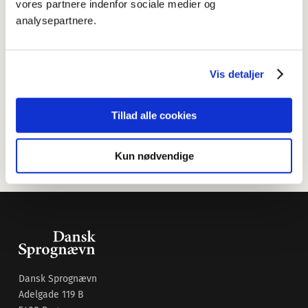
vores partnere indenfor sociale medier og
NyS
,
Nydanske Sprogstudier
, er et bredt og varieret
analysepartnere.
onlinetidsskrift om sprog og sprogvidenskab som udkommer
gratis på www.nys.dk. Tidsskriftet beskæftiger sig med de
nyeste undersøgelser af dansk sprog og med udviklingen af
sprogteori.
Vis detaljer
Tilmeld dig
NyS
på tidsskriftets hjemmeside, og få besked
når næste nummer udkommer
.
Tillad alle cookies
Kun nødvendige
Dansk Sprognævn
Adelgade 119 B