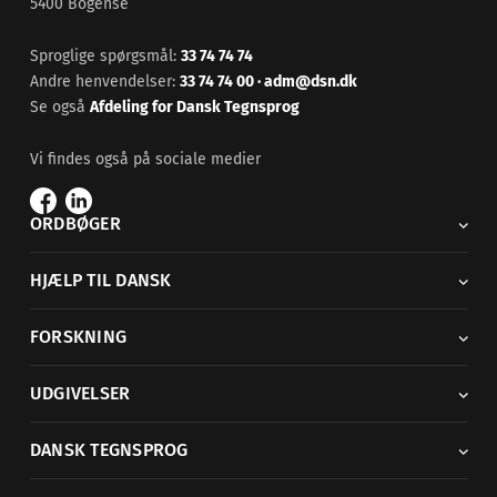
5400 Bogense
Sproglige spørgsmål:
33 74 74 74
Andre henvendelser:
33 74 74 00
·
adm@dsn.dk
Se også
Afdeling for Dansk Tegnsprog
Vi findes også på sociale medier
ORDBØGER
HJÆLP TIL DANSK
FORSKNING
UDGIVELSER
DANSK TEGNSPROG