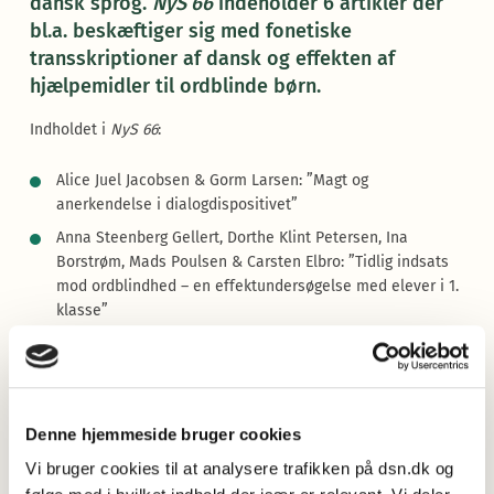
dansk sprog.
NyS 66
indeholder 6 artikler der
bl.a. beskæftiger sig med fonetiske
transskriptioner af dansk og effekten af
hjælpemidler til ordblinde børn.
Indholdet i
NyS 66
:
Alice Juel Jacobsen & Gorm Larsen: ”Magt og
anerkendelse i dialogdispositivet”
Anna Steenberg Gellert, Dorthe Klint Petersen, Ina
Borstrøm, Mads Poulsen & Carsten Elbro: ”Tidlig indsats
mod ordblindhed – en effektundersøgelse med elever i 1.
klasse”
Katrine Rosendal Ehlers: ”
Sin
og
deres
med
flertalsantecedenter i KorpusDK”
Oliver Rix Johannsen: ”Invers kasusattraktion i dansk,
norsk og svensk”
Denne hjemmeside bruger cookies
Christophe Zerakitsky Vies & Nicolai Pharao: ”En høj, en
Vi bruger cookies til at analysere trafikken på dsn.dk og
lav? En stigning, et fald? En undersøgelse af ændringer i