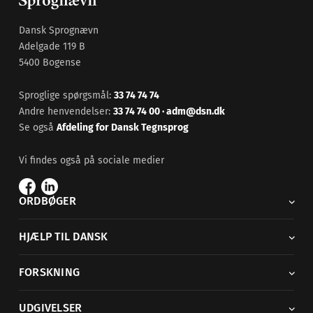
Dansk Sprognævn
Adelgade 119 B
5400 Bogense
Sproglige spørgsmål:
33 74 74 74
Andre henvendelser:
33 74 74 00
·
adm@dsn.dk
Se også
Afdeling for Dansk Tegnsprog
Vi findes også på sociale medier
ORDBØGER
HJÆLP TIL DANSK
FORSKNING
UDGIVELSER