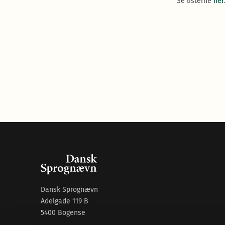
Se listerne
her
Dansk Sprognævn
Adelgade 119 B
5400 Bogense