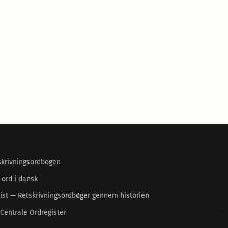
skrivningsordbogen
 ord i dansk
ist — Retskrivningsordbøger gennem historien
Centrale Ordregister