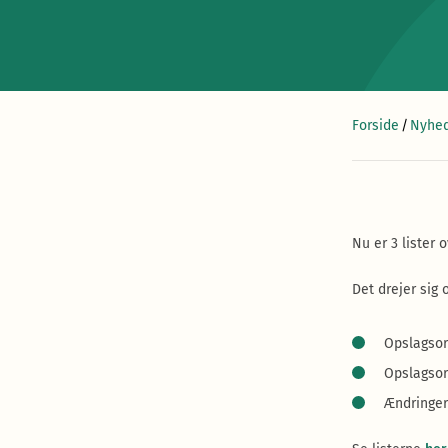
Forside
/
Nyhed
Nu er 3 lister
Det drejer sig 
Opslagsor
Opslagso
Ændringer 