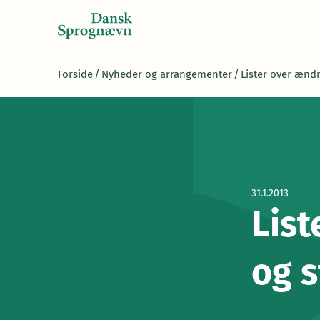
Forside
/
Nyheder og arrangementer
/
Lister over ænd
31.1.2013
List
og s