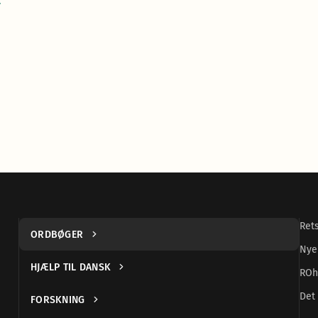
.
Ret
ORDBØGER
Nye
HJÆLP TIL DANSK
ROh
Det 
FORSKNING