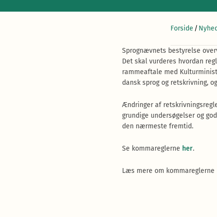
Forside
/
Nyhed
Sprognævnets bestyrelse overv
Det skal vurderes hvordan regl
rammeaftale med Kulturministe
dansk sprog og retskrivning, o
Ændringer af retskrivningsregl
grundige undersøgelser og god
den nærmeste fremtid.
Se kommareglerne
her
.
Læs mere om kommareglerne