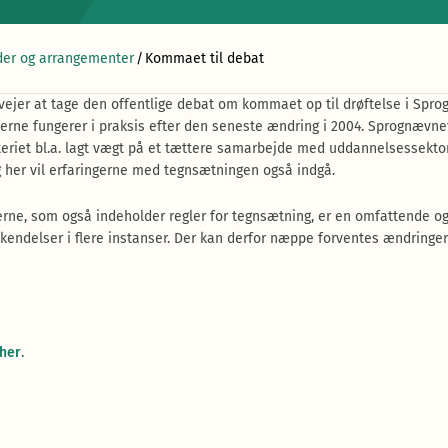
er og arrangementer
/
Kommaet til debat
ejer at tage den offentlige debat om kommaet op til drøftelse i Spr
erne fungerer i praksis efter den seneste ændring i 2004. Sprognævnet
riet bl.a. lagt vægt på et tættere samarbejde med uddannelsessekto
g her vil erfaringerne med tegnsætningen også indgå.
erne, som også indeholder regler for tegnsætning, er en omfattende o
kendelser i flere instanser. Der kan derfor næppe forventes ændringe
her
.