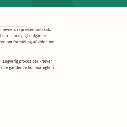
ognævnets repræsentantskab.
 har i sin nyligt indgåede
ren om formidling af viden om
g langvarig proces der kræver
r i de gældende kommaregler i