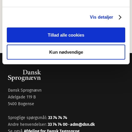
for at høre nærmere om dit forslag)
Sidste frist for indsendelse af forslag er den 31. januar 2026.
Vis detaljer
Accepter venligst
marketing-cookies
for at se denne video.
Tillad alle cookies
Kun nødvendige
Dansk Sprognævn
Adelgade 119 B
5400 Bogense
Sproglige spørgsmål:
33 74 74 74
Andre henvendelser:
33 74 74 00
·
adm@dsn.dk
Se også
Afdeling for Dansk Tegnsprog