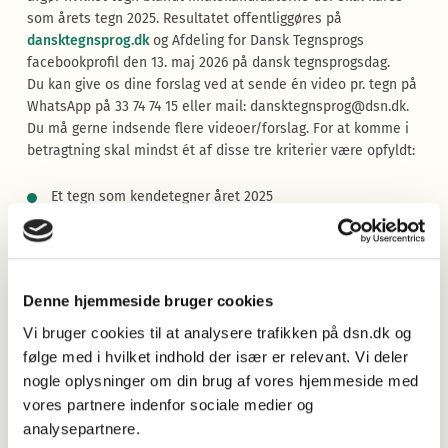
som årets tegn 2025. Resultatet offentliggøres på
dansktegnsprog.dk
og Afdeling for Dansk Tegnsprogs
facebookprofil den 13. maj 2026 på dansk tegnsprogsdag.
Du kan give os dine forslag ved at sende én video pr. tegn på
WhatsApp på 33 74 74 15 eller mail:
dansktegnsprog@dsn.dk
.
Du må gerne indsende flere videoer/forslag. For at komme i
betragtning skal mindst ét af disse tre kriterier være opfyldt:
Et tegn som kendetegner året 2025
Et tegn som du så første gang i 2025
Et tegn som fangede din opmærksomhed i 2025
I videoen må du gerne fortælle følgende:
Denne hjemmeside bruger cookies
Vi bruger cookies til at analysere trafikken på dsn.dk og
Hvad skal være årets tegn 2025?
følge med i hvilket indhold der især er relevant. Vi deler
Hvorfor?
nogle oplysninger om din brug af vores hjemmeside med
Hvad betyder tegnet?
vores partnere indenfor sociale medier og
analysepartnere.
Dit navn og din e-mailadresse (hvis vi må kontakte dig