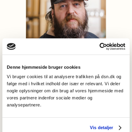
Denne hjemmeside bruger cookies
Vi bruger cookies til at analysere trafikken på dsn.dk og
følge med i hvilket indhold der især er relevant. Vi deler
nogle oplysninger om din brug af vores hjemmeside med
Sebastian er IT-specialist i Dansk Sprognævn.
vores partnere indenfor sociale medier og
Uddannet datamatiker 2012. Han arbejder med
analysepartnere.
brugersupport, drift og udvikling af IT-systemerne.
Ansat hos Sprognævnet siden 2020.
Vis detaljer