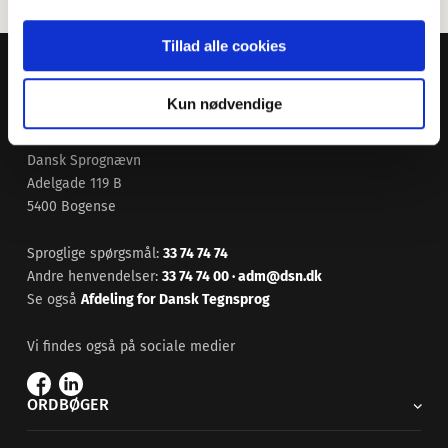
Tillad alle cookies
Kun nødvendige
Dansk Sprognævn
Adelgade 119 B
5400 Bogense
Sproglige spørgsmål:
33 74 74 74
Andre henvendelser:
33 74 74 00
·
adm@dsn.dk
Se også
Afdeling for Dansk Tegnsprog
Vi findes også på sociale medier
ORDBØGER