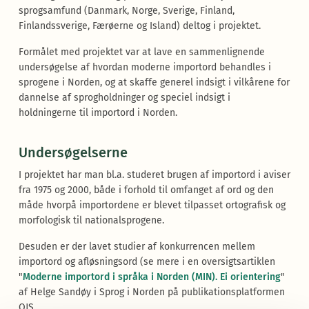
sprogsamfund (Danmark, Norge, Sverige, Finland,
Finlandssverige, Færøerne og Island) deltog i projektet.
Formålet med projektet var at lave en sammenlignende
undersøgelse af hvordan moderne importord behandles i
sprogene i Norden, og at skaffe generel indsigt i vilkårene for
dannelse af sprogholdninger og speciel indsigt i
holdningerne til importord i Norden.
Undersøgelserne
I projektet har man bl.a. studeret brugen af importord i aviser
fra 1975 og 2000, både i forhold til omfanget af ord og den
måde hvorpå importordene er blevet tilpasset ortografisk og
morfologisk til nationalsprogene.
Desuden er der lavet studier af konkurrencen mellem
importord og afløsningsord (se mere i en oversigtsartiklen
"
Moderne importord i språka i Norden (MIN). Ei orientering
"
af Helge Sandøy i Sprog i Norden på publikationsplatformen
OJS.