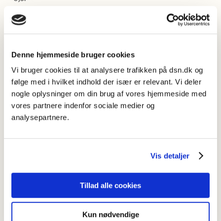
I den danske del af projektet er de vigtigste resultater at
langt størstedelen af de ord vi låner fra andre sprog,
stammer fra engelsk, og at mængden af lån fra engelsk er
steget til det tredobbelte fra 1975 til 2000.
Denne hjemmeside bruger cookies
De forskellige undersøgelser er hovedsageligt blevet trykt i
Vi bruger cookies til at analysere trafikken på dsn.dk og
serien Moderne importord i språka i Norden, Novus forlag,
følge med i hvilket indhold der især er relevant. Vi deler
Oslo.
nogle oplysninger om din brug af vores hjemmeside med
vores partnere indenfor sociale medier og
Find de seks udvalgte bind i serien som er publiceret på
analysepartnere.
publikationsplatformen OJS
.
Sammenligning af nye og tidligere
Vis detaljer
resultater
Det nye forskningsprojekt
Moderne importord i dansk
er
Tillad alle cookies
tilrettelagt så det er muligt at sammenligne resultaterne af
denne undersøgelse med det nordiske importordsprojekt.
Kun nødvendige
Dermed kan vi altså bl.a. vise om det stadigvæk først og