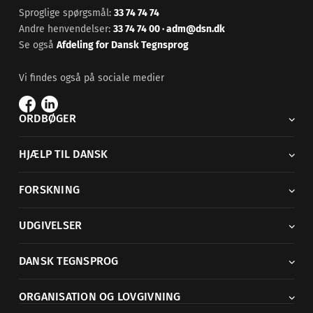
Sproglige spørgsmål:
33 74 74 74
Andre henvendelser:
33 74 74 00
·
adm@dsn.dk
Se også
Afdeling for Dansk Tegnsprog
Vi findes også på sociale medier
ORDBØGER
HJÆLP TIL DANSK
FORSKNING
UDGIVELSER
DANSK TEGNSPROG
ORGANISATION OG LOVGIVNING