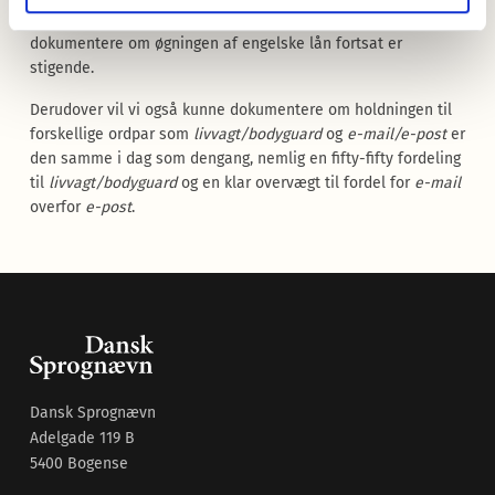
fremmest er engelsk vi indlåner fra, ligesom vi også vil kunne
dokumentere om øgningen af engelske lån fortsat er
stigende.
Derudover vil vi også kunne dokumentere om holdningen til
forskellige ordpar som
livvagt/bodyguard
og
e-mail/e-post
er
den samme i dag som dengang, nemlig en fifty-fifty fordeling
til
livvagt/bodyguard
og en klar overvægt til fordel for
e-mail
overfor
e-post
.
Dansk Sprognævn
Adelgade 119 B
5400 Bogense