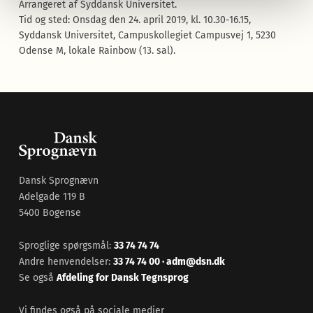
Arrangeret af Syddansk Universitet.
Tid og sted:
Onsdag den 24. april 2019, kl. 10.30-16.15,
Syddansk Universitet, Campuskollegiet Campusvej 1, 5230
Odense M, lokale Rainbow (13. sal).
Dansk Sprognævn
Adelgade 119 B
5400 Bogense
Sproglige spørgsmål:
33 74 74 74
Andre henvendelser:
33 74 74 00
·
adm@dsn.dk
Se også
Afdeling for Dansk Tegnsprog
Vi findes også på sociale medier