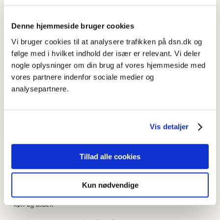
13.30-14.00
Anette Grønning (Syddansk Universitet):
Kære
læge. Analyse af digitale konsultationer (ekons)
.
Denne hjemmeside bruger cookies
Vi bruger cookies til at analysere trafikken på dsn.dk og
14.00-14.30
Elisabeth Muth Andersen (Syddansk Universitet):
følge med i hvilket indhold der især er relevant. Vi deler
Konstruktioner af udråb på skrift og deres funktioner i
nogle oplysninger om din brug af vores hjemmeside med
kommentarer til online videoklip.
vores partnere indenfor sociale medier og
14.30-14.45
Kaffepause.
analysepartnere.
14.45-15.15
Jesper Tække (Aarhus Universitet):
Skriftlig
interaktion og mobiler i skolen – fra forbud til dannelse.
Vis detaljer
15.15-15.45
Mette Vedsgaard Christensen (VIA University
College), Ulf Dalvad Berthelsen (DPU) og Tina Thode
Hougaard (Aarhus Universitet):
Medialekters grammatik.
Tillad alle cookies
15.45-16.15
Eva Skafte Jensen (Dansk Sprognævn), Tina Thode
Hougaard (Aarhus Universitet) og Marianne Rathje (Syddansk
Kun nødvendige
Universitet):
Kærlige hilsner fra kvinderne – e-mailhilsner,
køn og alder.