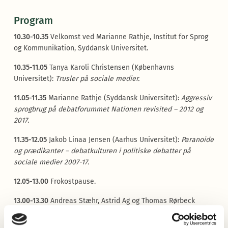
Program
10.30-10.35
Velkomst ved Marianne Rathje, Institut for Sprog
og Kommunikation, Syddansk Universitet.
10.35-11.05
Tanya Karoli Christensen (Københavns
Universitet):
Trusler på sociale medier.
11.05-11.35
Marianne Rathje (Syddansk Universitet):
Aggressiv
sprogbrug på debatforummet Nationen revisited – 2012 og
2017.
11.35-12.05
Jakob Linaa Jensen (Aarhus Universitet):
Paranoide
og prædikanter – debatkulturen i politiske debatter på
sociale medier 2007-17.
12.05-13.00
Frokostpause.
13.00-13.30
Andreas Stæhr, Astrid Ag og Thomas Rørbeck
Nørreby (Københavns Universitet):
Sprog og sociale medier i
familien.