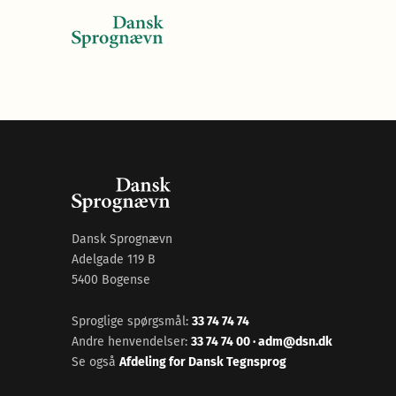
Dansk Sprognævn
Adelgade 119 B
5400 Bogense
Sproglige spørgsmål:
33 74 74 74
Andre henvendelser:
33 74 74 00
·
adm@dsn.dk
Se også
Afdeling for Dansk Tegnsprog