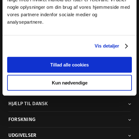
nogle oplysninger om din brug af vores hjemmeside med
Dansk Sprognævn
vores partnere indenfor sociale medier og
Adelgade 119 B
analysepartnere.
5400 Bogense
Sproglige spørgsmål:
33 74 74 74
Vis detaljer
Andre henvendelser:
33 74 74 00
·
adm@dsn.dk
Se også
Afdeling for Dansk Tegnsprog
Tillad alle cookies
Vi findes også på sociale medier
Kun nødvendige
ORDBØGER
HJÆLP TIL DANSK
FORSKNING
UDGIVELSER