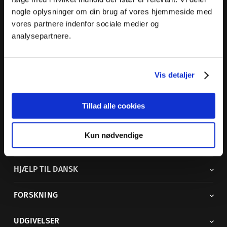
nogle oplysninger om din brug af vores hjemmeside med
Dansk Sprognævn
vores partnere indenfor sociale medier og
Adelgade 119 B
analysepartnere.
5400 Bogense
Sproglige spørgsmål:
33 74 74 74
Vis detaljer
Andre henvendelser:
33 74 74 00
·
adm@dsn.dk
Se også
Afdeling for Dansk Tegnsprog
Tillad alle cookies
Vi findes også på sociale medier
Kun nødvendige
ORDBØGER
HJÆLP TIL DANSK
FORSKNING
UDGIVELSER