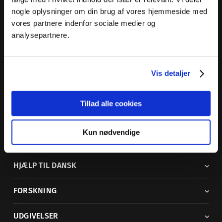
nogle oplysninger om din brug af vores hjemmeside med
Dansk Sprognævn
vores partnere indenfor sociale medier og
Adelgade 119 B
analysepartnere.
5400 Bogense
Sproglige spørgsmål:
33 74 74 74
Vis detaljer
Andre henvendelser:
33 74 74 00
·
adm@dsn.dk
Se også
Afdeling for Dansk Tegnsprog
Tillad alle cookies
Vi findes også på sociale medier
Kun nødvendige
ORDBØGER
HJÆLP TIL DANSK
FORSKNING
UDGIVELSER