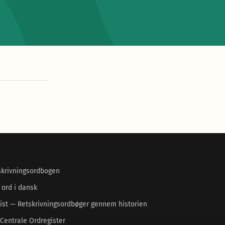
skrivningsordbogen
 ord i dansk
ist — Retskrivningsordbøger gennem historien
Centrale Ordregister