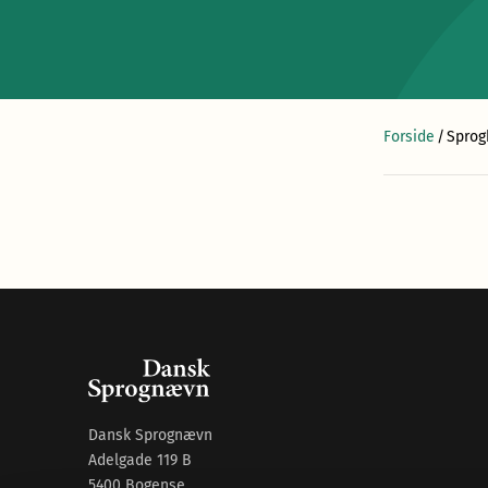
Forside
/
Sprog
Dansk Sprognævn
Adelgade 119 B
5400 Bogense