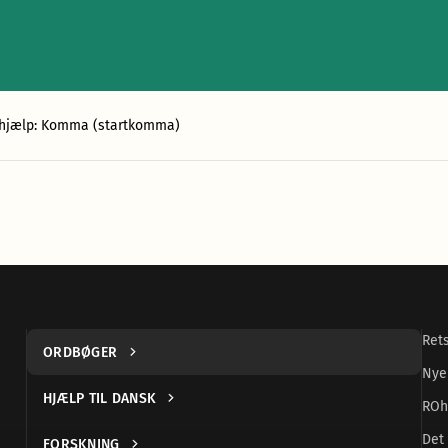
hjælp: Komma (startkomma)
Ret
ORDBØGER
Nye
HJÆLP TIL DANSK
ROh
Det 
FORSKNING