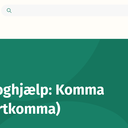
oghjælp: Komma
artkomma)