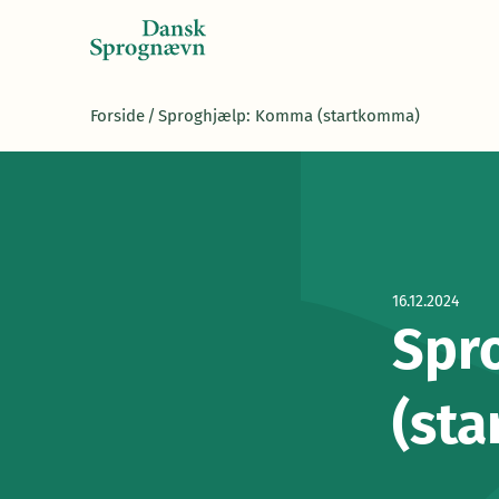
Forside
/
Sproghjælp: Komma (startkomma)
16.12.2024
Spr
(st