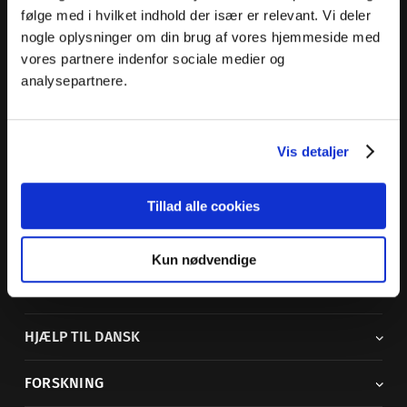
følge med i hvilket indhold der især er relevant. Vi deler
nogle oplysninger om din brug af vores hjemmeside med
vores partnere indenfor sociale medier og
Dansk Sprognævn
analysepartnere.
Adelgade 119 B
5400 Bogense
Vis detaljer
Sproglige spørgsmål:
33 74 74 74
Andre henvendelser:
33 74 74 00
·
adm@dsn.dk
Se også
Afdeling for Dansk Tegnsprog
Tillad alle cookies
Vi findes også på sociale medier
Kun nødvendige
ORDBØGER
HJÆLP TIL DANSK
FORSKNING