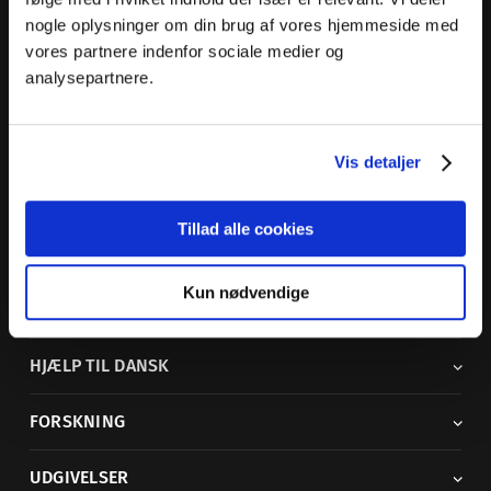
nogle oplysninger om din brug af vores hjemmeside med
Dansk Sprognævn
vores partnere indenfor sociale medier og
Adelgade 119 B
analysepartnere.
5400 Bogense
Sproglige spørgsmål:
33 74 74 74
Vis detaljer
Andre henvendelser:
33 74 74 00
·
adm@dsn.dk
Se også
Afdeling for Dansk Tegnsprog
Tillad alle cookies
Vi findes også på sociale medier
Kun nødvendige
ORDBØGER
HJÆLP TIL DANSK
FORSKNING
UDGIVELSER