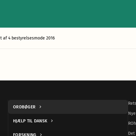
at af 4 bestyrelsesmode 2016
Ret
ORDBØGER
Nye
HJÆLP TIL DANSK
ROh
Det 
FORSKNING