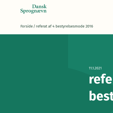
Forside
/
referat af 4 bestyrelsesmode 2016
11.1.2021
refe
bes