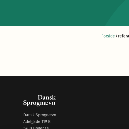
Forside
/
refer
Dansk Sprognævn
Adelgade 119 B
5400 Bogense