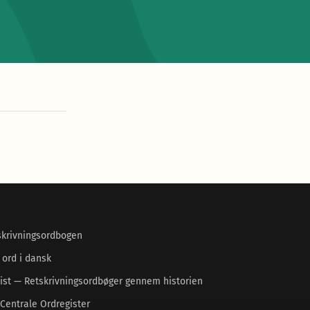
skrivningsordbogen
 ord i dansk
ist — Retskrivningsordbøger gennem historien
Centrale Ordregister