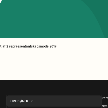
9
at af 2 repraesentantskabsmode 2019
Ret
ORDBØGER
Nye