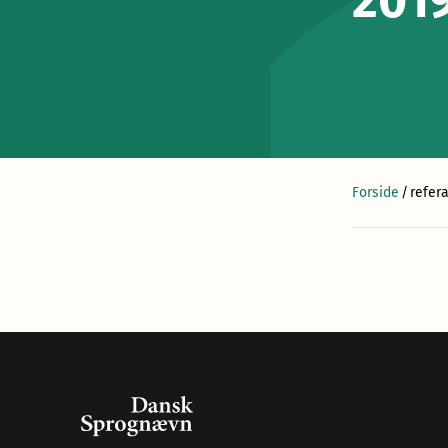
201
Forside
/
refer