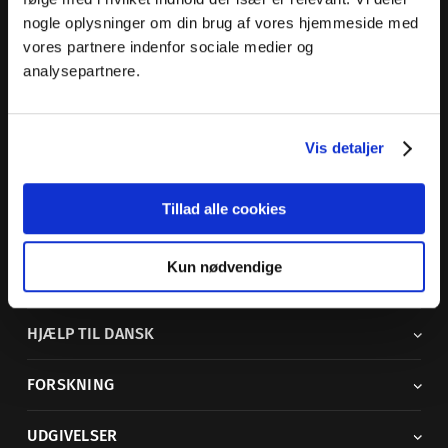
nogle oplysninger om din brug af vores hjemmeside med
Dansk Sprognævn
vores partnere indenfor sociale medier og
Adelgade 119 B
analysepartnere.
5400 Bogense
Sproglige spørgsmål:
33 74 74 74
Vis detaljer
Andre henvendelser:
33 74 74 00
·
adm@dsn.dk
Se også
Afdeling for Dansk Tegnsprog
Tillad alle cookies
Vi findes også på sociale medier
Kun nødvendige
ORDBØGER
HJÆLP TIL DANSK
FORSKNING
UDGIVELSER