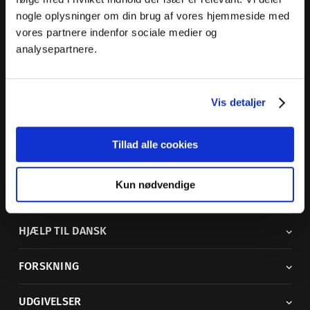
nogle oplysninger om din brug af vores hjemmeside med
Dansk Sprognævn
vores partnere indenfor sociale medier og
Adelgade 119 B
analysepartnere.
5400 Bogense
Sproglige spørgsmål:
33 74 74 74
Vis detaljer
Andre henvendelser:
33 74 74 00
·
adm@dsn.dk
Se også
Afdeling for Dansk Tegnsprog
Tillad alle cookies
Vi findes også på sociale medier
Kun nødvendige
ORDBØGER
HJÆLP TIL DANSK
FORSKNING
UDGIVELSER